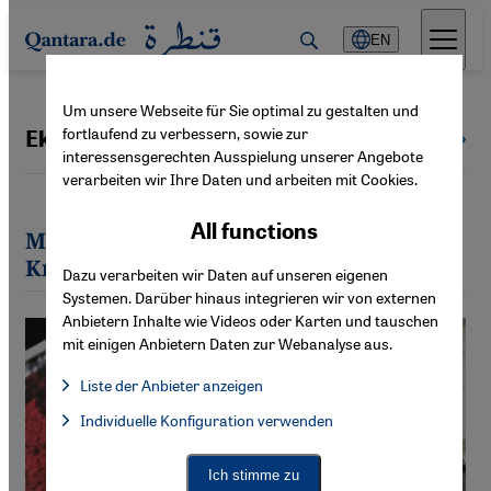
Direkt zum Inhalt springen
EN
Um unsere Webseite für Sie optimal zu gestalten und
fortlaufend zu verbessern, sowie zur
Ekkehard Knörer
All authors
interessensgerechten Ausspielung unserer Angebote
verarbeiten wir Ihre Daten und arbeiten mit Cookies.
All functions
Most recent articles by Ekkehard
Knörer
Dazu verarbeiten wir Daten auf unseren eigenen
Systemen. Darüber hinaus integrieren wir von externen
Anbietern Inhalte wie Videos oder Karten und tauschen
mit einigen Anbietern Daten zur Webanalyse aus.
Liste der Anbieter anzeigen
List of providers:
Individuelle Konfiguration verwenden
Facebook Embed / Facebook Connect
Facebook Embed / Facebook Connect, Google Maps Embed, Go
Google Tag Manager
Twitter Embed
Ich stimme zu
Instagram Embed