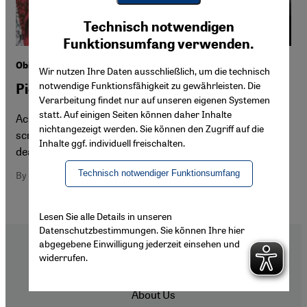
Youtube Embed
Ich stimme zu
Technisch notwendigen
Google Maps Embed
Funktionsumfang verwenden.
Obituary: the Iranian film director Abbas Kiarostami
Wir nutzen Ihre Daten ausschließlich, um die technisch
notwendige Funktionsfähigkeit zu gewährleisten. Die
Pioneering spirit
Verarbeitung findet nur auf unseren eigenen Systemen
statt. Auf einigen Seiten können daher Inhalte
Acutely aware of the never-ending potential of the silver
nichtangezeigt werden. Sie können den Zugriff auf die
screen: the Iranian film directorr Abbas Kiarostami is
Inhalte ggf. individuell freischalten.
dead. By Ekkehard Knorer
Technisch notwendiger Funktionsumfang
By Ekkehard Knörer
Lesen Sie alle Details in unseren
Datenschutzbestimmungen. Sie können Ihre hier
abgegebene Einwilligung jederzeit einsehen und
widerrufen.
Footer
About Us