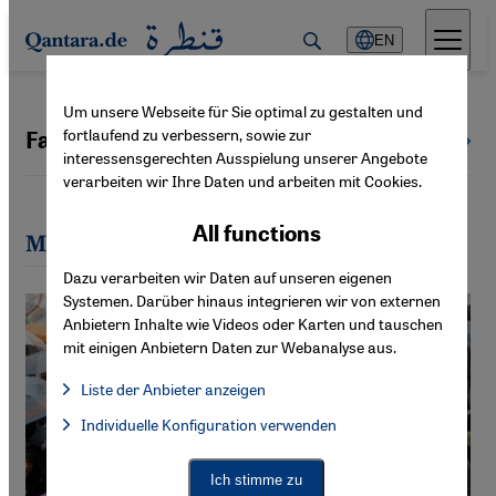
Direkt zum Inhalt springen
EN
Um unsere Webseite für Sie optimal zu gestalten und
fortlaufend zu verbessern, sowie zur
Fatih Cicek
All authors
interessensgerechten Ausspielung unserer Angebote
verarbeiten wir Ihre Daten und arbeiten mit Cookies.
All functions
Most recent articles by Fatih Cicek
Dazu verarbeiten wir Daten auf unseren eigenen
Systemen. Darüber hinaus integrieren wir von externen
Anbietern Inhalte wie Videos oder Karten und tauschen
mit einigen Anbietern Daten zur Webanalyse aus.
Liste der Anbieter anzeigen
List of providers:
Individuelle Konfiguration verwenden
Facebook Embed / Facebook Connect
Facebook Embed / Facebook Connect, Google Maps Embed, Go
Google Tag Manager
Twitter Embed
Ich stimme zu
Instagram Embed