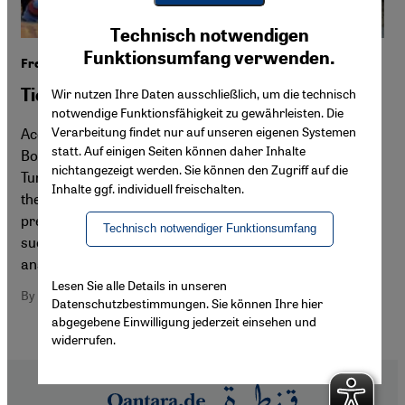
Youtube Embed
Ich stimme zu
Technisch notwendigen
Google Maps Embed
Funktionsumfang verwenden.
Freedom of the Press in Turkey
Tied to the Leash of the State
Wir nutzen Ihre Daten ausschließlich, um die technisch
notwendige Funktionsfähigkeit zu gewährleisten. Die
Verarbeitung findet nur auf unseren eigenen Systemen
According to information from "Reporters without
statt. Auf einigen Seiten können daher Inhalte
Borders", there are more journalists imprisoned in
nichtangezeigt werden. Sie können den Zugriff auf die
Turkey today than there ever have been since the end of
Inhalte ggf. individuell freischalten.
the military regime in 1983. The freedom of the Turkish
press is kept within very narrow limits. Yet, is this really
Technisch notwendiger Funktionsumfang
such a new phenomenon? Fatih Cicek offers some
answers
Lesen Sie alle Details in unseren
By Fatih Cicek
Datenschutzbestimmungen. Sie können Ihre hier
abgegebene Einwilligung jederzeit einsehen und
widerrufen.