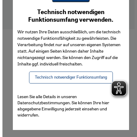
Imprint
Youtube Embed
Privacy Policy
Ich stimme zu
Technisch notwendigen
Google Maps Embed
Declaration of Accessibility
Funktionsumfang verwenden.
Wir nutzen Ihre Daten ausschließlich, um die technisch
notwendige Funktionsfähigkeit zu gewährleisten. Die
Verarbeitung findet nur auf unseren eigenen Systemen
statt. Auf einigen Seiten können daher Inhalte
nichtangezeigt werden. Sie können den Zugriff auf die
Inhalte ggf. individuell freischalten.
Technisch notwendiger Funktionsumfang
Lesen Sie alle Details in unseren
Datenschutzbestimmungen. Sie können Ihre hier
abgegebene Einwilligung jederzeit einsehen und
widerrufen.