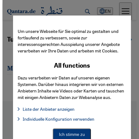
Direkt zum Inhalt springen
EN
Um unsere Webseite für Sie optimal zu gestalten und
fortlaufend zu verbessern, sowie zur
Tuba Tunçak
All authors
interessensgerechten Ausspielung unserer Angebote
verarbeiten wir Ihre Daten und arbeiten mit Cookies.
All functions
Most recent articles by Tuba Tunçak
Dazu verarbeiten wir Daten auf unseren eigenen
Systemen. Darüber hinaus integrieren wir von externen
Anbietern Inhalte wie Videos oder Karten und tauschen
mit einigen Anbietern Daten zur Webanalyse aus.
Liste der Anbieter anzeigen
List of providers:
Individuelle Konfiguration verwenden
Facebook Embed / Facebook Connect
Facebook Embed / Facebook Connect, Google Maps Embed, Go
Google Tag Manager
Twitter Embed
Footer
About Us
Ich stimme zu
Instagram Embed