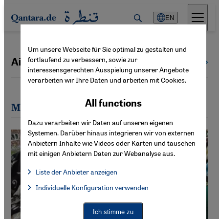
Direkt zum Inhalt springen
EN
Um unsere Webseite für Sie optimal zu gestalten und
fortlaufend zu verbessern, sowie zur
Aiman Mazyek
All authors
interessensgerechten Ausspielung unserer Angebote
verarbeiten wir Ihre Daten und arbeiten mit Cookies.
All functions
Most recent articles by Aiman Mazyek
Dazu verarbeiten wir Daten auf unseren eigenen
Systemen. Darüber hinaus integrieren wir von externen
Anbietern Inhalte wie Videos oder Karten und tauschen
mit einigen Anbietern Daten zur Webanalyse aus.
Liste der Anbieter anzeigen
List of providers:
Individuelle Konfiguration verwenden
Facebook Embed / Facebook Connect
Facebook Embed / Facebook Connect, Google Maps Embed, Go
Google Tag Manager
Twitter Embed
Ich stimme zu
Instagram Embed