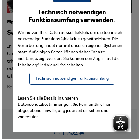
Youtube Embed
Ich stimme zu
Technisch notwendigen
Google Maps Embed
Funktionsumfang verwenden.
Right-wing Extremism and Islamophobia in Germany
Sending out a Political Signal
Wir nutzen Ihre Daten ausschließlich, um die technisch
notwendige Funktionsfähigkeit zu gewährleisten. Die
Verarbeitung findet nur auf unseren eigenen Systemen
In this essay, Aiman Mazyek, chairman of the Central
statt. Auf einigen Seiten können daher Inhalte
Council of Muslims in Germany, warns against the
nichtangezeigt werden. Sie können den Zugriff auf die
trivialisation of anti-Islamic tendencies and right-wing
Inhalte ggf. individuell freischalten.
extremist violence, both of which are increasingly posing
a threat to social peace in Germany
Technisch notwendiger Funktionsumfang
By Aiman Mazyek
Lesen Sie alle Details in unseren
Datenschutzbestimmungen. Sie können Ihre hier
abgegebene Einwilligung jederzeit einsehen und
widerrufen.