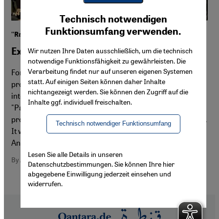
Youtube Embed
Ich stimme zu
Technisch notwendigen
Google Maps Embed
Funktionsumfang verwenden.
''Razor Film'' Production on the Middle East
Experts on Sensitive Issues and Taboos
Wir nutzen Ihre Daten ausschließlich, um die technisch
notwendige Funktionsfähigkeit zu gewährleisten. Die
Verarbeitung findet nur auf unseren eigenen Systemen
For ten years now, Razor Film in Berlin has been
statt. Auf einigen Seiten können daher Inhalte
producing films that have provoked audiences and
nichtangezeigt werden. Sie können den Zugriff auf die
intentionally broken political taboos. With the films
Inhalte ggf. individuell freischalten.
"Paradise Now" and "Waltz with Bashir", the small
production company achieved a cinematic breakthrough.
Technisch notwendiger Funktionsumfang
It will soon release its first film from Saudi Arabia. By
Andrea Horakh
Lesen Sie alle Details in unseren
By Andrea Horakh
Datenschutzbestimmungen. Sie können Ihre hier
abgegebene Einwilligung jederzeit einsehen und
widerrufen.