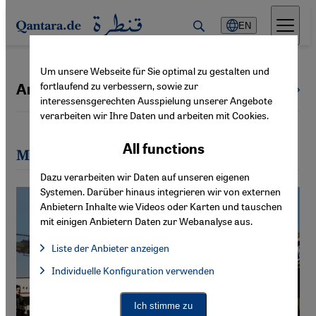
Direkt zum Inhalt springen
EN
Um unsere Webseite für Sie optimal zu gestalten und
fortlaufend zu verbessern, sowie zur
Andrea Horakh
All authors
interessensgerechten Ausspielung unserer Angebote
verarbeiten wir Ihre Daten und arbeiten mit Cookies.
All functions
Most recent articles by Andrea Horakh
Dazu verarbeiten wir Daten auf unseren eigenen
Systemen. Darüber hinaus integrieren wir von externen
Anbietern Inhalte wie Videos oder Karten und tauschen
mit einigen Anbietern Daten zur Webanalyse aus.
Liste der Anbieter anzeigen
List of providers:
Individuelle Konfiguration verwenden
Facebook Embed / Facebook Connect
Facebook Embed / Facebook Connect, Google Maps Embed, Go
Google Tag Manager
Twitter Embed
Ich stimme zu
Instagram Embed