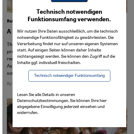
Youtube Embed
Ich stimme zu
Technisch notwendigen
Google Maps Embed
Funktionsumfang verwenden.
Rabbi Arik Asherman of Rabbis for Human Rights
A Different Way of Understanding Judaism
Wir nutzen Ihre Daten ausschließlich, um die technisch
notwendige Funktionsfähigkeit zu gewährleisten. Die
Verarbeitung findet nur auf unseren eigenen Systemen
The Israeli organisation Rabbis for Human Rights
statt. Auf einigen Seiten können daher Inhalte
protects Palestinian olive farmers and helps in the
nichtangezeigt werden. Sie können den Zugriff auf die
reconstruction of Palestinian houses. Co-founder Arik
Inhalte ggf. individuell freischalten.
Asherman bases the group's commitment on religious
sources. Andreas Baum spoke to him
Technisch notwendiger Funktionsumfang
By Andreas Baum
Lesen Sie alle Details in unseren
Datenschutzbestimmungen. Sie können Ihre hier
abgegebene Einwilligung jederzeit einsehen und
widerrufen.