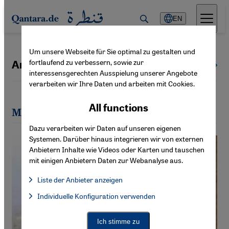
Direkt zum Inhalt springen
EN
Um unsere Webseite für Sie optimal zu gestalten und
fortlaufend zu verbessern, sowie zur
Andreas Baum
All authors
interessensgerechten Ausspielung unserer Angebote
verarbeiten wir Ihre Daten und arbeiten mit Cookies.
All functions
Most recent articles by Andreas Baum
Dazu verarbeiten wir Daten auf unseren eigenen
Systemen. Darüber hinaus integrieren wir von externen
Anbietern Inhalte wie Videos oder Karten und tauschen
mit einigen Anbietern Daten zur Webanalyse aus.
Liste der Anbieter anzeigen
List of providers:
Individuelle Konfiguration verwenden
Facebook Embed / Facebook Connect
Facebook Embed / Facebook Connect, Google Maps Embed, Go
Google Tag Manager
Twitter Embed
Ich stimme zu
Instagram Embed