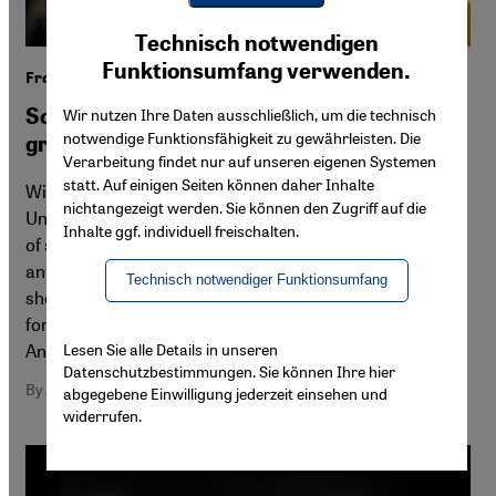
Youtube Embed
Ich stimme zu
Technisch notwendigen
Google Maps Embed
Funktionsumfang verwenden.
From failed state to fragile state?
Somalia and the rocky road towards
Wir nutzen Ihre Daten ausschließlich, um die technisch
notwendige Funktionsfähigkeit zu gewährleisten. Die
greater stability
Verarbeitung findet nur auf unseren eigenen Systemen
statt. Auf einigen Seiten können daher Inhalte
With elections on the horizon and an altered African
nichtangezeigt werden. Sie können den Zugriff auf die
Union mission, Somalia was meant to enter a new phase
Inhalte ggf. individuell freischalten.
of stabilisation in 2021. But both have been postponed,
and the present government seems ill-equipped to
Technisch notwendiger Funktionsumfang
shoulder the country's considerable challenges. It is time
for external stakeholders to name their terms, says
Lesen Sie alle Details in unseren
Annette Weber
Datenschutzbestimmungen. Sie können Ihre hier
By Annette Weber
abgegebene Einwilligung jederzeit einsehen und
widerrufen.