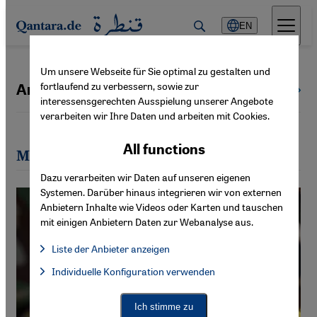
Direkt zum Inhalt springen
EN
Um unsere Webseite für Sie optimal zu gestalten und
fortlaufend zu verbessern, sowie zur
Annette Weber
All authors
interessensgerechten Ausspielung unserer Angebote
verarbeiten wir Ihre Daten und arbeiten mit Cookies.
All functions
Most recent articles by Annette Weber
Dazu verarbeiten wir Daten auf unseren eigenen
Systemen. Darüber hinaus integrieren wir von externen
Anbietern Inhalte wie Videos oder Karten und tauschen
mit einigen Anbietern Daten zur Webanalyse aus.
Liste der Anbieter anzeigen
List of providers:
Individuelle Konfiguration verwenden
Facebook Embed / Facebook Connect
Facebook Embed / Facebook Connect, Google Maps Embed, Go
Google Tag Manager
Twitter Embed
Ich stimme zu
Instagram Embed