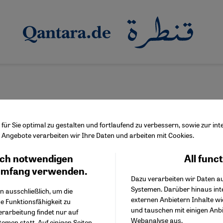
ür Sie optimal zu gestalten und fortlaufend zu verbessern, sowie zur i
Angebote verarbeiten wir Ihre Daten und arbeiten mit Cookies.
ffert
ch notwendigen
All func
Facebook Embed / Facebo
Ich stimme zu
Google Tag Manager
umfang verwenden.
Dazu verarbeiten wir Daten a
Twitter Embed
Systemen. Darüber hinaus int
Instagram Embed
n ausschließlich, um die
externen Anbietern Inhalte w
Youtube Embed
e Funktionsfähigkeit zu
und tauschen mit einigen Anb
Google Maps Embed
erarbeitung findet nur auf
Webanalyse aus.
emen statt. Auf einigen Seiten