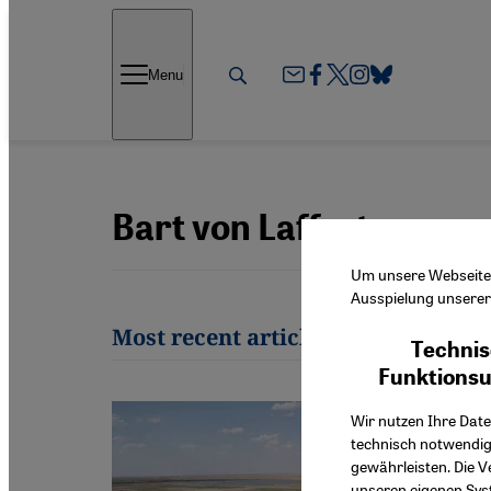
Direkt zum Inhalt springen
Menu
Bart von Laffert
Um unsere Webseite f
Ausspielung unserer 
Most recent articles by Bart von La
Technis
Funktions
Wir nutzen Ihre Date
technisch notwendig
gewährleisten. Die V
unseren eigenen Syst