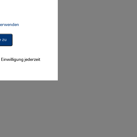
 verwenden
Connect, Google Maps Embed, Google Tag Manager, Instagram Embed, 
e zu
Einwilligung jederzeit