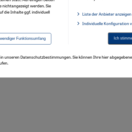
e nichtangezeigt werden. Sie
f die Inhalte ggf. individuell
Liste der Anbieter anzeigen
List of providers:
Individuelle Konfiguration
Facebook Embed / Facebook 
Ich stimm
twendiger Funktionsumfang
ls in unseren Datenschutzbestimmungen. Sie können Ihre hier abgegebene 
ufen.