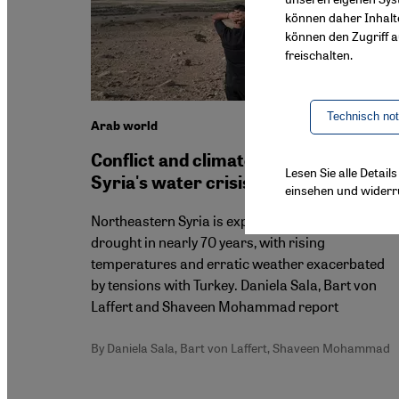
können daher Inhalt
können den Zugriff au
freischalten.
Technisch no
Arab world
Conflict and climate change drive
Lesen Sie alle Detai
Syria's water crisis
einsehen und widerr
Northeastern Syria is experiencing its worst
drought in nearly 70 years, with rising
temperatures and erratic weather exacerbated
by tensions with Turkey. Daniela Sala, Bart von
Laffert and Shaveen Mohammad report
By Daniela Sala, Bart von Laffert, Shaveen Mohammad