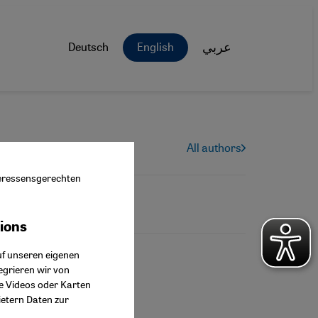
Deutsch
English
عربي
All authors
nteressensgerechten
tions
ok Connect
uf unseren eigenen
egrieren wir von
ie Videos oder Karten
ietern Daten zur