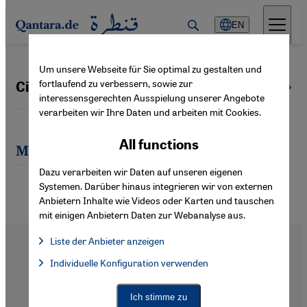
Direkt zum Inhalt springen
EN
Um unsere Webseite für Sie optimal zu gestalten und
fortlaufend zu verbessern, sowie zur
Citha D. Maaß
All authors
interessensgerechten Ausspielung unserer Angebote
verarbeiten wir Ihre Daten und arbeiten mit Cookies.
All functions
Most recent articles by Citha D. Maaß
Dazu verarbeiten wir Daten auf unseren eigenen
Systemen. Darüber hinaus integrieren wir von externen
Anbietern Inhalte wie Videos oder Karten und tauschen
mit einigen Anbietern Daten zur Webanalyse aus.
Liste der Anbieter anzeigen
List of providers:
Individuelle Konfiguration verwenden
Facebook Embed / Facebook Connect
Facebook Embed / Facebook Connect, Google Maps Embed, Go
Google Tag Manager
Twitter Embed
Footer
About Us
Ich stimme zu
Instagram Embed