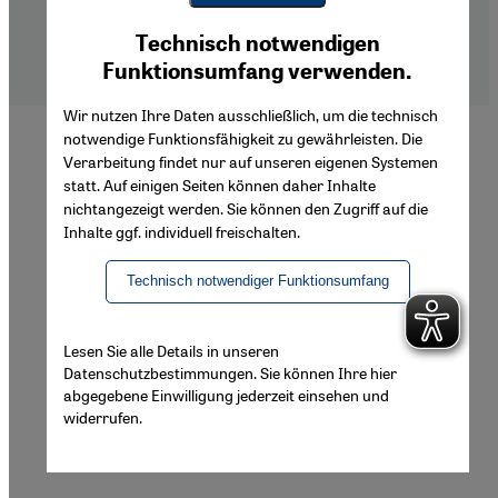
Imprint
Youtube Embed
Privacy Policy
Ich stimme zu
Technisch notwendigen
Google Maps Embed
Declaration of Accessibility
Funktionsumfang verwenden.
Wir nutzen Ihre Daten ausschließlich, um die technisch
notwendige Funktionsfähigkeit zu gewährleisten. Die
Verarbeitung findet nur auf unseren eigenen Systemen
statt. Auf einigen Seiten können daher Inhalte
nichtangezeigt werden. Sie können den Zugriff auf die
Inhalte ggf. individuell freischalten.
Technisch notwendiger Funktionsumfang
Lesen Sie alle Details in unseren
Datenschutzbestimmungen. Sie können Ihre hier
abgegebene Einwilligung jederzeit einsehen und
widerrufen.