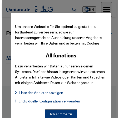
Direkt zum Inhalt springen
EN
Um unsere Webseite für Sie optimal zu gestalten und
fortlaufend zu verbessern, sowie zur
Etgar Keret
All authors
interessensgerechten Ausspielung unserer Angebote
verarbeiten wir Ihre Daten und arbeiten mit Cookies.
All functions
Most recent articles by Etgar Keret
Dazu verarbeiten wir Daten auf unseren eigenen
Systemen. Darüber hinaus integrieren wir von externen
Anbietern Inhalte wie Videos oder Karten und tauschen
mit einigen Anbietern Daten zur Webanalyse aus.
Liste der Anbieter anzeigen
List of providers:
Individuelle Konfiguration verwenden
Facebook Embed / Facebook Connect
Facebook Embed / Facebook Connect, Google Maps Embed, Go
Google Tag Manager
Twitter Embed
Footer
About Us
Ich stimme zu
Instagram Embed