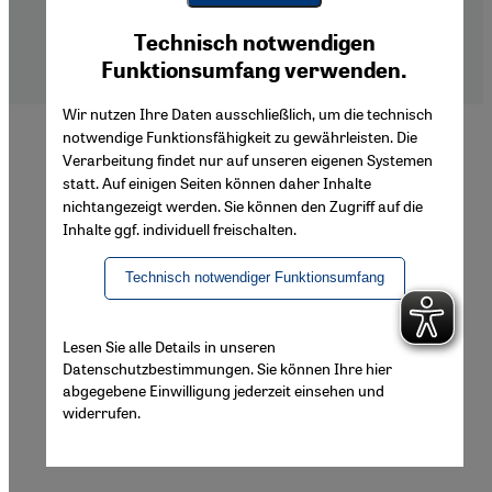
Imprint
Youtube Embed
Privacy Policy
Ich stimme zu
Technisch notwendigen
Google Maps Embed
Declaration of Accessibility
Funktionsumfang verwenden.
Wir nutzen Ihre Daten ausschließlich, um die technisch
notwendige Funktionsfähigkeit zu gewährleisten. Die
Verarbeitung findet nur auf unseren eigenen Systemen
statt. Auf einigen Seiten können daher Inhalte
nichtangezeigt werden. Sie können den Zugriff auf die
Inhalte ggf. individuell freischalten.
Technisch notwendiger Funktionsumfang
Lesen Sie alle Details in unseren
Datenschutzbestimmungen. Sie können Ihre hier
abgegebene Einwilligung jederzeit einsehen und
widerrufen.