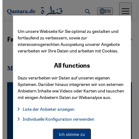
Direkt zum Inhalt springen
EN
Um unsere Webseite für Sie optimal zu gestalten und
fortlaufend zu verbessern, sowie zur
Fawwaz Haddad
All authors
interessensgerechten Ausspielung unserer Angebote
verarbeiten wir Ihre Daten und arbeiten mit Cookies.
All functions
Most recent articles by Fawwaz Haddad
Dazu verarbeiten wir Daten auf unseren eigenen
Systemen. Darüber hinaus integrieren wir von externen
Anbietern Inhalte wie Videos oder Karten und tauschen
mit einigen Anbietern Daten zur Webanalyse aus.
Liste der Anbieter anzeigen
List of providers:
Individuelle Konfiguration verwenden
Facebook Embed / Facebook Connect
Facebook Embed / Facebook Connect, Google Maps Embed, Go
Google Tag Manager
Twitter Embed
Ich stimme zu
Instagram Embed