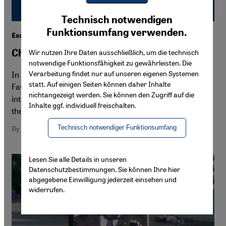
Youtube Embed
Ich stimme zu
Technisch notwendigen
Google Maps Embed
Funktionsumfang verwenden.
Essay by the Syrian Writer Fawwaz Haddad
Children of a Divided Nation
Wir nutzen Ihre Daten ausschließlich, um die technisch
notwendige Funktionsfähigkeit zu gewährleisten. Die
Verarbeitung findet nur auf unseren eigenen Systemen
In his essay, the renowned Syrian writer and novelist
statt. Auf einigen Seiten können daher Inhalte
Fawwaz Haddad criticises the cynical attitude of the
nichtangezeigt werden. Sie können den Zugriff auf die
international community toward the Syrian conflict and
Inhalte ggf. individuell freischalten.
the dramatic decline of his homeland
Technisch notwendiger Funktionsumfang
By Fawwaz Haddad
Lesen Sie alle Details in unseren
Datenschutzbestimmungen. Sie können Ihre hier
abgegebene Einwilligung jederzeit einsehen und
widerrufen.