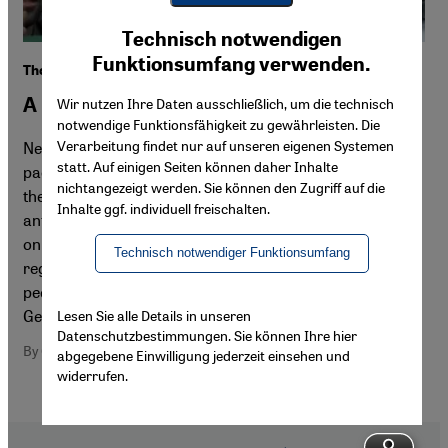
Youtube Embed
Ich stimme zu
Technisch notwendigen
Google Maps Embed
Funktionsumfang verwenden.
The Syrian conflict
A red-brown alliance for Syria
Wir nutzen Ihre Daten ausschließlich, um die technisch
notwendige Funktionsfähigkeit zu gewährleisten. Die
Verarbeitung findet nur auf unseren eigenen Systemen
Neo-Nazis, Stalinists, Catholic fundamentalists and
statt. Auf einigen Seiten können daher Inhalte
pacifists may seem like strange political bedfellows, but
nichtangezeigt werden. Sie können den Zugriff auf die
they have found common ground in a diffuse brand of
Inhalte ggf. individuell freischalten.
anti-imperialism. This left-wing/right-wing alliance's
online campaigning and its active support for the Assad
Technisch notwendiger Funktionsumfang
regime have led to a lack of solidarity with the Syrian
people not only in Italy but elsewhere in Europe too. By
Germano Monti
Lesen Sie alle Details in unseren
Datenschutzbestimmungen. Sie können Ihre hier
By Germano Monti
abgegebene Einwilligung jederzeit einsehen und
widerrufen.