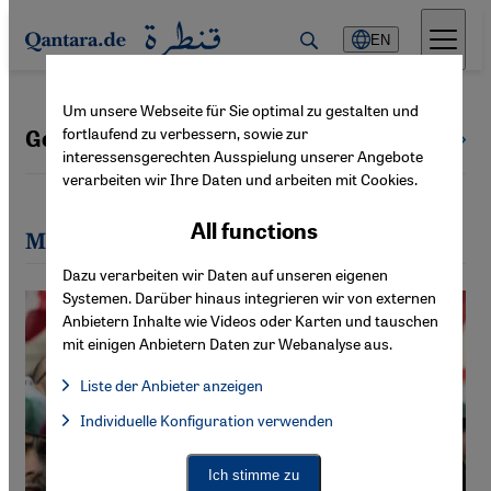
Direkt zum Inhalt springen
EN
Um unsere Webseite für Sie optimal zu gestalten und
fortlaufend zu verbessern, sowie zur
Germano Monti
All authors
interessensgerechten Ausspielung unserer Angebote
verarbeiten wir Ihre Daten und arbeiten mit Cookies.
All functions
Most recent articles by Germano Monti
Dazu verarbeiten wir Daten auf unseren eigenen
Systemen. Darüber hinaus integrieren wir von externen
Anbietern Inhalte wie Videos oder Karten und tauschen
mit einigen Anbietern Daten zur Webanalyse aus.
Liste der Anbieter anzeigen
List of providers:
Individuelle Konfiguration verwenden
Facebook Embed / Facebook Connect
Facebook Embed / Facebook Connect, Google Maps Embed, Go
Google Tag Manager
Twitter Embed
Ich stimme zu
Instagram Embed