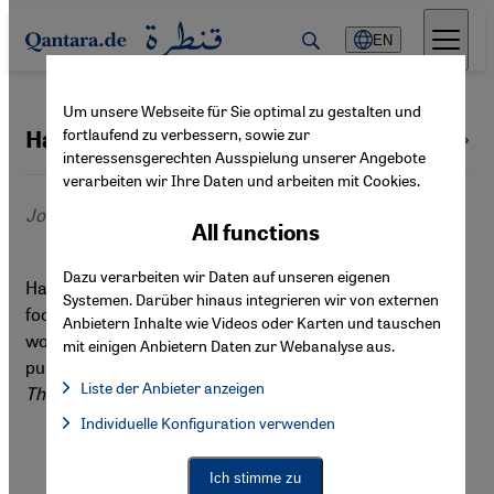
Direkt zum Inhalt springen
EN
Um unsere Webseite für Sie optimal zu gestalten und
fortlaufend zu verbessern, sowie zur
Hannah Wallace
All authors
interessensgerechten Ausspielung unserer Angebote
verarbeiten wir Ihre Daten und arbeiten mit Cookies.
Journalist
All functions
Dazu verarbeiten wir Daten auf unseren eigenen
Hannah Wallace is a freelance journalist and writer,
Systemen. Darüber hinaus integrieren wir von externen
focusing on international affairs, humanitarian issues,
Anbietern Inhalte wie Videos oder Karten und tauschen
women's rights and security. Her work has been
mit einigen Anbietern Daten zur Webanalyse aus.
published in
Qantara, The New Arab, Asharq al Awsat,
Liste der Anbieter anzeigen
The Defense Post
and
DeFacto
, among others.
List of providers:
Individuelle Konfiguration verwenden
Facebook Embed / Facebook Connect
Facebook Embed / Facebook Connect, Google Maps Embed, Go
Google Tag Manager
Twitter Embed
Ich stimme zu
Instagram Embed