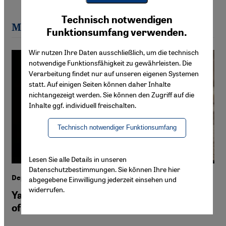
Youtube Embed
Ich stimme zu
Technisch notwendigen
Google Maps Embed
Most recent articles by Hannah Wallace
Funktionsumfang verwenden.
Wir nutzen Ihre Daten ausschließlich, um die technisch
notwendige Funktionsfähigkeit zu gewährleisten. Die
Verarbeitung findet nur auf unseren eigenen Systemen
statt. Auf einigen Seiten können daher Inhalte
nichtangezeigt werden. Sie können den Zugriff auf die
Inhalte ggf. individuell freischalten.
Technisch notwendiger Funktionsumfang
Lesen Sie alle Details in unseren
Datenschutzbestimmungen. Sie können Ihre hier
Deported from Germany
abgegebene Einwilligung jederzeit einsehen und
widerrufen.
Yazidi survivors confront the harsh reality
of return