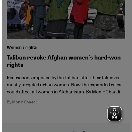
Women's rights
Taliban revoke Afghan women's hard-won
rights
Restrictions imposed by the Taliban after their takeover
mostly targeted urban women. Now, the expanded rules
could affect all women in Afghanistan. By Monir Ghaedi
By Monir Ghaedi