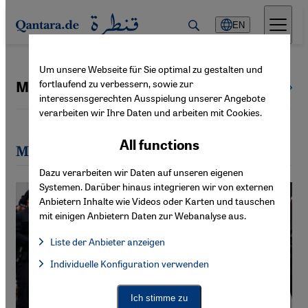
Direkt zum Inhalt springen
EN
Um unsere Webseite für Sie optimal zu gestalten und
fortlaufend zu verbessern, sowie zur
Monir Ghaedi
All authors
interessensgerechten Ausspielung unserer Angebote
verarbeiten wir Ihre Daten und arbeiten mit Cookies.
All functions
Most recent articles by Monir Ghaedi
Dazu verarbeiten wir Daten auf unseren eigenen
Systemen. Darüber hinaus integrieren wir von externen
Anbietern Inhalte wie Videos oder Karten und tauschen
mit einigen Anbietern Daten zur Webanalyse aus.
Liste der Anbieter anzeigen
List of providers:
Individuelle Konfiguration verwenden
Facebook Embed / Facebook Connect
Facebook Embed / Facebook Connect, Google Maps Embed, Go
Google Tag Manager
Twitter Embed
Ich stimme zu
Instagram Embed