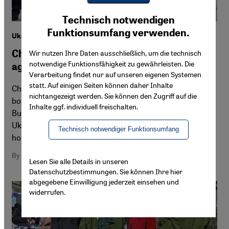
Youtube Embed
Ich stimme zu
Technisch notwendigen
Google Maps Embed
Funktionsumfang verwenden.
Ukraine conflict
Chechen and Tatar Muslims take up arms
Wir nutzen Ihre Daten ausschließlich, um die technisch
notwendige Funktionsfähigkeit zu gewährleisten. Die
against Russia
Verarbeitung findet nur auf unseren eigenen Systemen
statt. Auf einigen Seiten können daher Inhalte
Chechen warlord and Putin ally Ramzan Kadyrov has
nichtangezeigt werden. Sie können den Zugriff auf die
boasted of his soldiers' part in Russia's war in Ukraine.
Inhalte ggf. individuell freischalten.
But many Chechen and Tatar Muslims are defending
Ukraine and settling scores with the rulers of their
Technisch notwendiger Funktionsumfang
homelands. By Monir Ghaedi
By Monir Ghaedi
Lesen Sie alle Details in unseren
Datenschutzbestimmungen. Sie können Ihre hier
abgegebene Einwilligung jederzeit einsehen und
widerrufen.