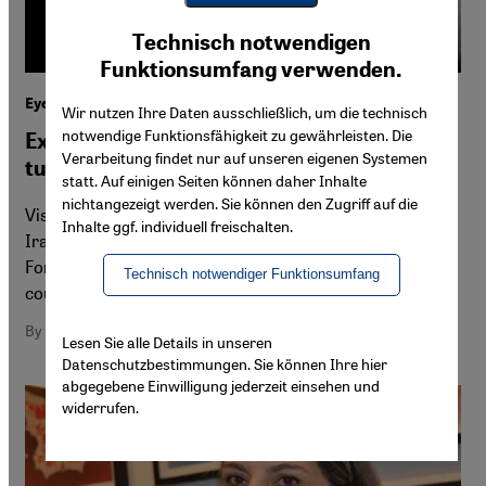
Youtube Embed
Ich stimme zu
Technisch notwendigen
Google Maps Embed
Funktionsumfang verwenden.
Eye-witness on Iran protests
Wir nutzen Ihre Daten ausschließlich, um die technisch
notwendige Funktionsfähigkeit zu gewährleisten. Die
Exiled artist Forouhar: 'A country in
Verarbeitung findet nur auf unseren eigenen Systemen
turmoil'
statt. Auf einigen Seiten können daher Inhalte
nichtangezeigt werden. Sie können den Zugriff auf die
Visiting the country of her parents, murdered by the
Inhalte ggf. individuell freischalten.
Iranian regime in 1998, German-Iranian artist Parastou
Forouhar finds a changed society: hopeful, strong and
Technisch notwendiger Funktionsumfang
courageous, despite all the repression
By Parastou Forouhar
Lesen Sie alle Details in unseren
Datenschutzbestimmungen. Sie können Ihre hier
abgegebene Einwilligung jederzeit einsehen und
widerrufen.