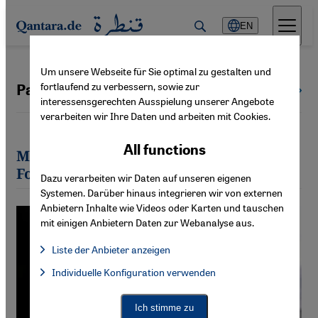
Direkt zum Inhalt springen
EN
Um unsere Webseite für Sie optimal zu gestalten und
fortlaufend zu verbessern, sowie zur
Parastou Forouhar
All authors
interessensgerechten Ausspielung unserer Angebote
verarbeiten wir Ihre Daten und arbeiten mit Cookies.
All functions
Most recent articles by Parastou
Forouhar
Dazu verarbeiten wir Daten auf unseren eigenen
Systemen. Darüber hinaus integrieren wir von externen
Anbietern Inhalte wie Videos oder Karten und tauschen
mit einigen Anbietern Daten zur Webanalyse aus.
Liste der Anbieter anzeigen
List of providers:
Individuelle Konfiguration verwenden
Facebook Embed / Facebook Connect
Facebook Embed / Facebook Connect, Google Maps Embed, Go
Google Tag Manager
Twitter Embed
Ich stimme zu
Instagram Embed