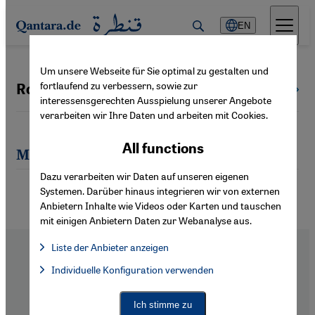
Direkt zum Inhalt springen
EN
Um unsere Webseite für Sie optimal zu gestalten und
fortlaufend zu verbessern, sowie zur
Roland Detsch
All authors
interessensgerechten Ausspielung unserer Angebote
verarbeiten wir Ihre Daten und arbeiten mit Cookies.
All functions
Most recent articles by Roland Detsch
Dazu verarbeiten wir Daten auf unseren eigenen
Systemen. Darüber hinaus integrieren wir von externen
Anbietern Inhalte wie Videos oder Karten und tauschen
mit einigen Anbietern Daten zur Webanalyse aus.
Liste der Anbieter anzeigen
List of providers:
Individuelle Konfiguration verwenden
Facebook Embed / Facebook Connect
Facebook Embed / Facebook Connect, Google Maps Embed, Go
Google Tag Manager
Twitter Embed
Footer
About Us
Ich stimme zu
Instagram Embed