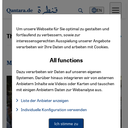
Direkt zum Inhalt springen
EN
Um unsere Webseite für Sie optimal zu gestalten und
fortlaufend zu verbessern, sowie zur
Thomas Krapf
All authors
interessensgerechten Ausspielung unserer Angebote
verarbeiten wir Ihre Daten und arbeiten mit Cookies.
All functions
Most recent articles by Thomas Krapf
Dazu verarbeiten wir Daten auf unseren eigenen
Systemen. Darüber hinaus integrieren wir von externen
Anbietern Inhalte wie Videos oder Karten und tauschen
mit einigen Anbietern Daten zur Webanalyse aus.
Liste der Anbieter anzeigen
List of providers:
Individuelle Konfiguration verwenden
Facebook Embed / Facebook Connect
Facebook Embed / Facebook Connect, Google Maps Embed, Go
Google Tag Manager
Twitter Embed
Ich stimme zu
Instagram Embed