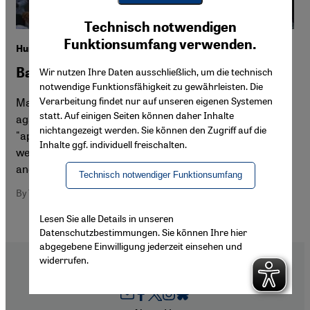
Youtube Embed
Ich stimme zu
Technisch notwendigen
Google Maps Embed
Funktionsumfang verwenden.
Human rights in the Islamic world
Battle cry "blasphemy"
Wir nutzen Ihre Daten ausschließlich, um die technisch
notwendige Funktionsfähigkeit zu gewährleisten. Die
Verarbeitung findet nur auf unseren eigenen Systemen
Many predominantly Muslim countries have penal laws
statt. Auf einigen Seiten können daher Inhalte
against "blasphemy", "defamation of religion" and
nichtangezeigt werden. Sie können den Zugriff auf die
"apostasy". In practice they serve as highly effective
Inhalte ggf. individuell freischalten.
weapons to settle personal animosities, family vendettas
and land disputes. By Thomas Krapf
Technisch notwendiger Funktionsumfang
By Thomas Krapf
Lesen Sie alle Details in unseren
Datenschutzbestimmungen. Sie können Ihre hier
abgegebene Einwilligung jederzeit einsehen und
widerrufen.