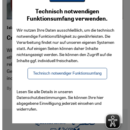
Youtube Embed
Ich stimme zu
Technisch notwendigen
Google Maps Embed
Funktionsumfang verwenden.
Islamophobia
Wir nutzen Ihre Daten ausschließlich, um die technisch
notwendige Funktionsfähigkeit zu gewährleisten. Die
Criticism of religion? Blatant racism!
Verarbeitung findet nur auf unseren eigenen Systemen
statt. Auf einigen Seiten können daher Inhalte
What a contradiction in terms! Thanks to the growing
nichtangezeigt werden. Sie können den Zugriff auf die
ethnicisation of religious affiliation and the
Inhalte ggf. individuell freischalten.
religionisation of ethnicity, being both Muslim and
German is often presented as something wholly
Technisch notwendiger Funktionsumfang
incompatible. By Yasemin Shooman
By Yasemin Shooman
Lesen Sie alle Details in unseren
Datenschutzbestimmungen. Sie können Ihre hier
abgegebene Einwilligung jederzeit einsehen und
widerrufen.