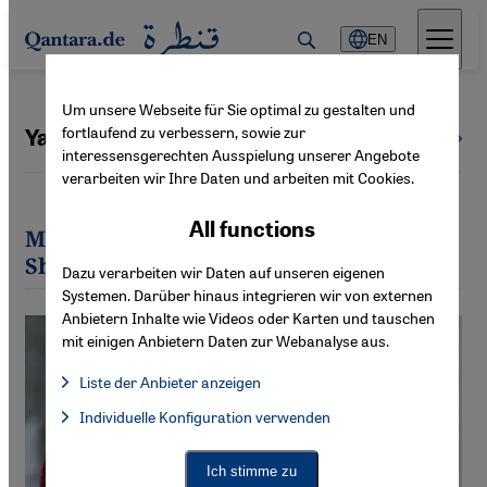
Direkt zum Inhalt springen
EN
Um unsere Webseite für Sie optimal zu gestalten und
fortlaufend zu verbessern, sowie zur
Yasemin Shooman
All authors
interessensgerechten Ausspielung unserer Angebote
verarbeiten wir Ihre Daten und arbeiten mit Cookies.
All functions
Most recent articles by Yasemin
Shooman
Dazu verarbeiten wir Daten auf unseren eigenen
Systemen. Darüber hinaus integrieren wir von externen
Anbietern Inhalte wie Videos oder Karten und tauschen
mit einigen Anbietern Daten zur Webanalyse aus.
Liste der Anbieter anzeigen
List of providers:
Individuelle Konfiguration verwenden
Facebook Embed / Facebook Connect
Facebook Embed / Facebook Connect, Google Maps Embed, Go
Google Tag Manager
Twitter Embed
Ich stimme zu
Instagram Embed