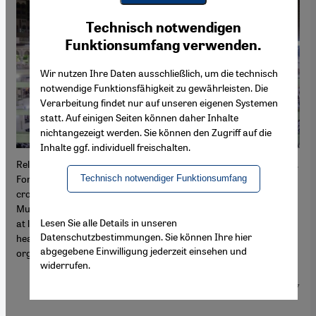
Youtube Embed
Ich stimme zu
Technisch notwendigen
Google Maps Embed
Funktionsumfang verwenden.
Wir nutzen Ihre Daten ausschließlich, um die technisch
notwendige Funktionsfähigkeit zu gewährleisten. Die
Verarbeitung findet nur auf unseren eigenen Systemen
statt. Auf einigen Seiten können daher Inhalte
nichtangezeigt werden. Sie können den Zugriff auf die
Inhalte ggf. individuell freischalten.
n
Religious joy: an experience that must be captured and recorded.
An
For many Muslims the pilgrimage to Mecca in Saudi Arabia is the
ci
Technisch notwendiger Funktionsumfang
crowning moment of their faith. It is the religious duty of every
Sa
ed
Muslim to carry out the hajj – a journey that lasts several days –
Ka
Lesen Sie alle Details in unseren
e
at least once in their lives, providing the individual is in good
pi
Datenschutzbestimmungen. Sie können Ihre hier
health and can afford to do it. Saudi Arabia is responsible for
cl
abgegebene Einwilligung jederzeit einsehen und
organising the pilgrimage
widerrufen.
1
/ 7