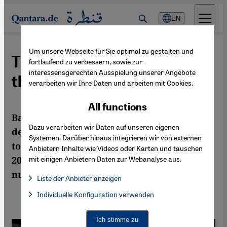
Direkt zum Inhalt springen
EN
Um unsere Webseite für Sie optimal zu gestalten und
The hajj 2019: Pilgrims in
fortlaufend zu verbessern, sowie zur
interessensgerechten Ausspielung unserer Angebote
their millions
verarbeiten wir Ihre Daten und arbeiten mit Cookies.
All functions
Back before the pandemic, millions of
Dazu verarbeiten wir Daten auf unseren eigenen
devout Muslims conducted the pilgrimage
Systemen. Darüber hinaus integrieren wir von externen
to the holy city of Mecca in Saudi Arabia in
Anbietern Inhalte wie Videos oder Karten und tauschen
2019. The organisers are expecting similar
mit einigen Anbietern Daten zur Webanalyse aus.
numbers this year. By Janina Semenova
Liste der Anbieter anzeigen
List of providers:
Individuelle Konfiguration verwenden
Facebook Embed / Facebook Connect
Facebook Embed / Facebook Connect, Google Maps Embed, Go
Google Tag Manager
Twitter Embed
Ich stimme zu
Instagram Embed