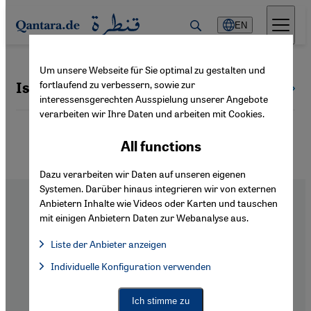
Direkt zum Inhalt springen
EN
Um unsere Webseite für Sie optimal zu gestalten und
fortlaufend zu verbessern, sowie zur
Islamic-Jewish dialogue
All topics
interessensgerechten Ausspielung unserer Angebote
verarbeiten wir Ihre Daten und arbeiten mit Cookies.
All functions
Dazu verarbeiten wir Daten auf unseren eigenen
Systemen. Darüber hinaus integrieren wir von externen
Anbietern Inhalte wie Videos oder Karten und tauschen
mit einigen Anbietern Daten zur Webanalyse aus.
Liste der Anbieter anzeigen
Footer
About Us
List of providers:
Individuelle Konfiguration verwenden
Facebook Embed / Facebook Connect
Imprint
Facebook Embed / Facebook Connect, Google Maps Embed, Go
Google Tag Manager
Privacy Policy
Twitter Embed
Declaration of Accessibility
Ich stimme zu
Instagram Embed