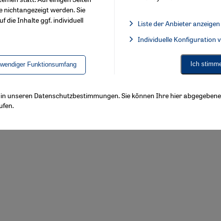
e nichtangezeigt werden. Sie
f die Inhalte ggf. individuell
Liste der Anbieter anzeigen
List of providers:
Individuelle Konfiguration
Facebook Embed / Facebook 
Ich stimm
twendiger Funktionsumfang
Footer
About Us
Imprint
Privacy Policy
Declarat
ls in unseren Datenschutzbestimmungen. Sie können Ihre hier abgegebene 
ufen.