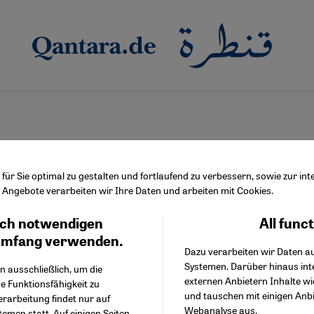
ür Sie optimal zu gestalten und fortlaufend zu verbessern, sowie zur i
Angebote verarbeiten wir Ihre Daten und arbeiten mit Cookies.
ch notwendigen
All func
Facebook Embed / Facebo
Abiz' "Censorship of Literature in Post-Revolutionary Iran"
Ich stimme zu
Google Tag Manager
umfang verwenden.
n literature – the censor’s mindset
Dazu verarbeiten wir Daten a
Twitter Embed
Systemen. Darüber hinaus int
Instagram Embed
n ausschließlich, um die
mic Republic has a strict and often arbitrary system of censoring
externen Anbietern Inhalte w
Youtube Embed
e Funktionsfähigkeit zu
ation by writer Alireza Abiz uncovers the details and their impa
und tauschen mit einigen Anb
Google Maps Embed
erarbeitung findet nur auf
Webanalyse aus.
emen statt. Auf einigen Seiten