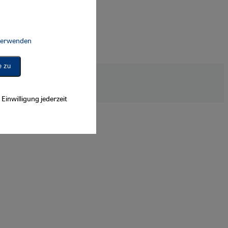
 verwenden
Connect, Google Maps Embed, Google Tag Manager, Instagram Embed, 
e zu
ion of Accessibility
Einwilligung jederzeit