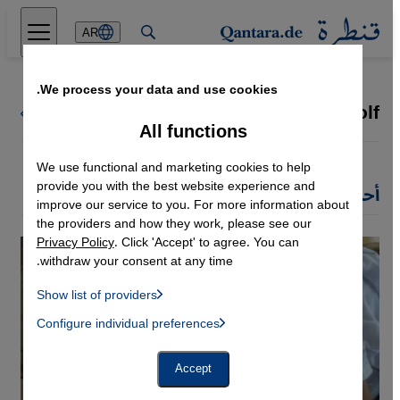
Direkt zum Inhalt springen
AR
We process your data and use cookies.
Dagmar Wolf
كل كتاب قنطرة
All functions
We use functional and marketing cookies to help
provide you with the best website experience and
أحدث مقالات Dagmar Wolf
improve our service to you. For more information about
the providers and how they work, please see our
Privacy Policy
. Click 'Accept' to agree. You can
withdraw your consent at any time.
Show list of providers
List of providers:
Configure individual preferences
Facebook Embed / Facebook Connect
 Manager, Instagram Embed, Twitter Embed, Youtube Embed
Google Tag Manager
Twitter Embed
Accept
Instagram Embed
Youtube Embed