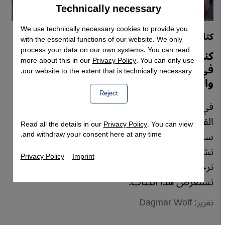
Technically necessary
Accept
Google Maps Embed
We use technically necessary cookies to provide you
كتاب "مهربو كتب تمبكتو"
with the essential functions of our website. We only
process your data on our own systems. You can read
كنز إسلامي في مالي - مخطوطات عربية
more about this in our
Privacy Policy
. You can only use
في الفلك والطب والتاريخ والدين والشعر
our website to the extent that is technically necessary.
والقانون
Reject
في الصحراء جوهرة بالأساطير محاطة - مدينة تمبكتو
القديمة الواقعة في مالي الأفريقية. مدينة لم تفقد
Read all the details in our
Privacy Policy
. You can view
سحرها حتى هذه اللحظة، كما يُظهِر كتاب الصحفي
and withdraw your consent here at any time.
تشارلي إنغلش "مهربو كتب تمبكتو"، الصادرة
Privacy Policy
Imprint
ترجمته الألمانية في عام 2018. داغمار فولف
تستعرض هذا الكتاب.
تقرير: Dagmar Wolf