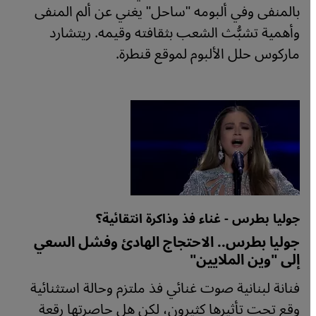
بالمنفى وفي ألبومه "ساحل" يغني عن ألم المنفى
وأهمية تشبُّث الشعب بثقافته وقيمه. ريتشارد
ماركوس حلل الألبوم لموقع قنطرة.
جوليا بطرس - غناء فذ وذاكرة انتقائية؟
جوليا بطرس.. الاحتجاج الهادئ وفشل السعي
إلى "وين الملايين"
فنانة لبنانية صوت غنائي فذ ملتزم وحالة استثنائية
وقع تحت تأثيرها كثيرون، لكن هل حاصرتها رقعة