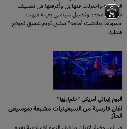
السياسة واختزلت فنها بل وأغرقتها في تصنيف
سياسي محدد وفصيل سياسي بعينه فبهت
حضورها وتلاشت أمامه؟ تعليق كريم شفيق لموقع
قنطرة.
ألبوم إيراني أمريكي "حلم/رؤيا"
أغانٍ فارسية من السبعينيات مشبعة بموسيقى
الجاز
في استحضار لإيران ما قبل الثورة الإسلامية تقدم