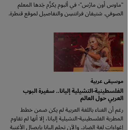
"ماوس أون مارْس"- في ألبوم يكرِّم جَدها المعلم
الصوفي. شتيفان فرانتسِن والتفاصيل لموقع قنطرة.
موسيقى عربية
الفلسطينية-التشيلية إليانا.. سفيرة البوب
العربي حول العالم
رغم أن الغناء باللغة العربية لم يكن ضمن خطط
المطربة الفلسطينية-التشيلية إليانا، إلا أنها لم تقاوم
إغواءات لغة الضاد. والآن تحلم إليانا بإيصال الأغنية