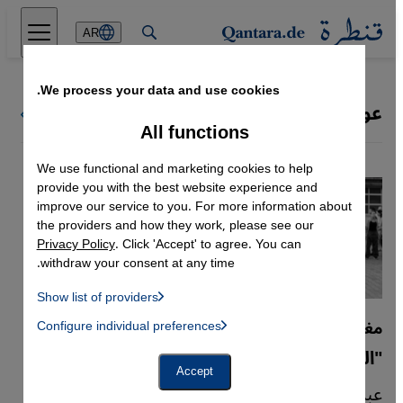
Direkt zum Inhalt springen
AR
We process your data and use cookies.
عوالم الموسيقى
كل ملفات قنطرة
All functions
We use functional and marketing cookies to help
provide you with the best website experience and
improve our service to you. For more information about
the providers and how they work, please see our
Privacy Policy
. Click 'Accept' to agree. You can
withdraw your consent at any time.
Show list of providers
List of providers:
مغنية الراب صِبا عن أغنيتها "دوننا"
Configure individual preferences
Facebook Embed / Facebook Connect
 Manager, Instagram Embed, Twitter Embed, Youtube Embed
Google Tag Manager
"الغضب يمكن أن يكون بناءً جدًا"
Twitter Embed
Accept
Instagram Embed
عبر أغنيتها "دوننا"، تهاجم مغنية الراب الشابة صِبا
Youtube Embed