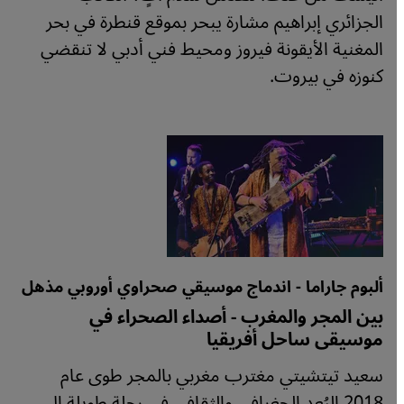
الجزائري إبراهيم مشارة يبحر بموقع قنطرة في بحر
المغنية الأيقونة فيروز ومحيط فني أدبي لا تنقضي
كنوزه في بيروت.
ألبوم جاراما - اندماج موسيقي صحراوي أوروبي مذهل
بين المجر والمغرب - أصداء الصحراء في
موسيقى ساحل أفريقيا
سعيد تيتشيتي مغترب مغربي بالمجر طوى عام
2018 البُعد الجغرافي والثقافي في رحلة طويلة إلى