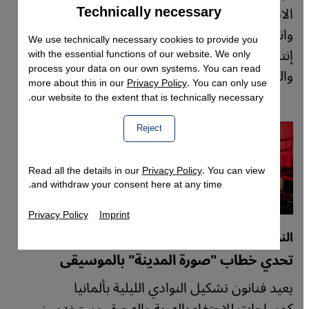
Technically necessary
Accept
الاستعمار والإمبريالية، في عمل عاد إلى الواجهة
Google Maps Embed
وانتشر بقوة على مواقع التواصل بعد عامين من
We use technically necessary cookies to provide you
إنتاجه. تتحدث صِبا في هذا الحوار، عن الغضب،
with the essential functions of our website. We only
process your data on our own systems. You can read
والظلم، والتمكين.
more about this in our
Privacy Policy
. You can only use
our website to the extent that is technically necessary.
Reject
Read all the details in our
Privacy Policy
. You can view
and withdraw your consent here at any time.
Privacy Policy
Imprint
النوادي الليلية الألمانية
تحدي خطاب "صورة المدينة" بالموسيقى
يعيد فنانون تشكيل النوادي الليلية بألمانيا