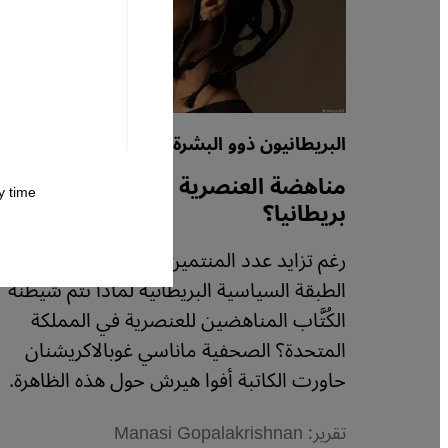
البريطانيون ذوو البشرة غير البيضاء
مناهضة العنصرية مهدَّدة في
 time.
بريطانيا؟
رغم تزايد عدد المنتمين لأقليات عرقية في
الطبقة السياسية البريطانية لماذا تتم شيطنة
الكُتَّاب المناهضين للعنصرية في المملكة
المتحدة؟ الصحفية ماناسي غوبالاكريشنان
حاورت الكاتبة أفوا هيرش حول هذه الظاهرة.
تقرير: Manasi Gopalakrishnan