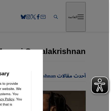
Direkt zum Inhalt springen
القائمة
Manasi Gopalakrishnan
sary
أحدث مقالات Manasi Gopalakrishnan
s to provide
ur website. We
systems. You
acy Policy
. You
 that is