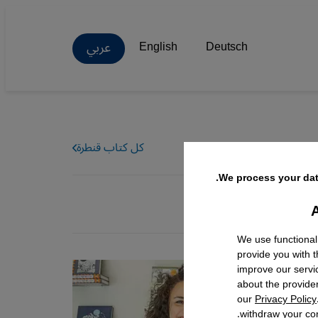
عربي
English
Deutsch
كل كتاب قنطرة
We process your dat
A
Facebo
We use functional
provide you with 
improve our servi
about the provide
our
Privacy Policy
withdraw your con