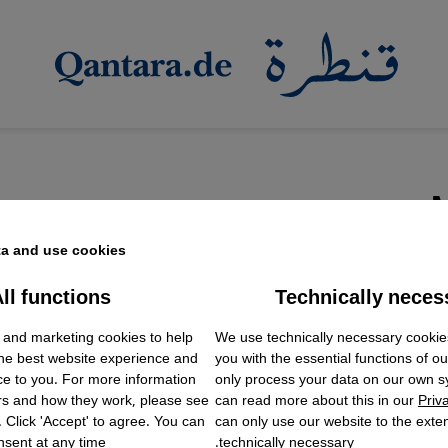
a and use cookies.
ll functions
Technically neces
ok Embed / Facebook Connect
Accept
Google Tag Manager
 and marketing cookies to help
We use technically necessary cookie
Twitter Embed
the best website experience and
you with the essential functions of o
Instagram Embed
ce to you. For more information
only process your data on our own 
Youtube Embed
rs and how they work, please see
can read more about this in our
Priv
Google Maps Embed
. Click 'Accept' to agree. You can
can only use our website to the extent
sent at any time.
technically necessary.