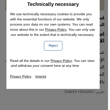
Technically necessary
Accept
Google Maps Embed
We use technically necessary cookies to provide you
قمع المدونين وأحكام الإعدام في حق النشطاء
with the essential functions of our website. We only
السياسيين في إيران
process your data on our own systems. You can read
more about this in our
Privacy Policy
. You can only use
اصطياد طهران لنشطاء شبكات التواصل
our website to the extent that is technically necessary.
الاجتماعي في إيران
Reject
شددت إيران مجددا إجراءاتها ضد مستخدمي
الإنترنت، فقد أعلنت الحكومة الإيرانية أنها قادرة على
Read all the details in our
Privacy Policy
. You can view
التعرف على جميع مستخدمي الشبكة الإلكترونية في
and withdraw your consent here at any time.
المستقبل. وتم الحكم على أحد المستخدمين
Privacy Policy
Imprint
بالإعدام بسبب مدوناته، كما يطلعنا حسين صالحي.
تقرير: Salehi Hossein