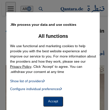
Direkt zum Inhalt springen
AR
We process your data and use cookies.
Salehi Hossein
كل كتاب قنطرة
All functions
We use functional and marketing cookies to help
provide you with the best website experience and
أحدث مقالات Salehi Hossein
improve our service to you. For more information about
the providers and how they work, please see our
Privacy Policy
. Click 'Accept' to agree. You can
withdraw your consent at any time.
Show list of providers
List of providers:
Configure individual preferences
Facebook Embed / Facebook Connect
 Manager, Instagram Embed, Twitter Embed, Youtube Embed
Google Tag Manager
Twitter Embed
Accept
Instagram Embed
Youtube Embed