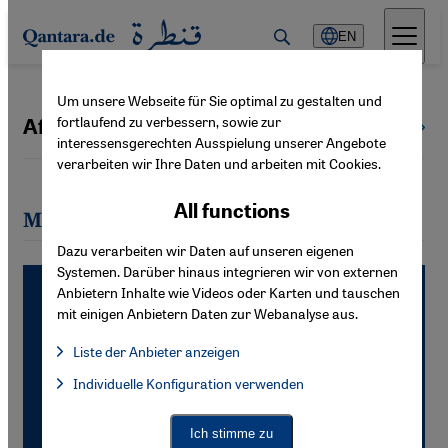
Direkt zum Inhalt springen
EN
Um unsere Webseite für Sie optimal zu gestalten und
fortlaufend zu verbessern, sowie zur
Aftab Malik
All authors
interessensgerechten Ausspielung unserer Angebote
verarbeiten wir Ihre Daten und arbeiten mit Cookies.
All functions
Most recent articles by Aftab Malik
Dazu verarbeiten wir Daten auf unseren eigenen
Systemen. Darüber hinaus integrieren wir von externen
Anbietern Inhalte wie Videos oder Karten und tauschen
mit einigen Anbietern Daten zur Webanalyse aus.
Liste der Anbieter anzeigen
List of providers:
Individuelle Konfiguration verwenden
Facebook Embed / Facebook Connect
Facebook Embed / Facebook Connect, Google Maps Embed, Go
Google Tag Manager
Twitter Embed
Ich stimme zu
Instagram Embed