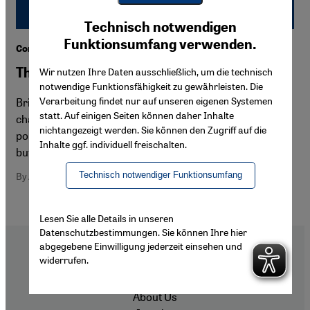
Youtube Embed
Ich stimme zu
Technisch notwendigen
Google Maps Embed
Funktionsumfang verwenden.
Commentary Aftab Malik
The State Muslims Are In
Wir nutzen Ihre Daten ausschließlich, um die technisch
notwendige Funktionsfähigkeit zu gewährleisten. Die
Verarbeitung findet nur auf unseren eigenen Systemen
Britain's Muslims must reclaim their faith's true
statt. Auf einigen Seiten können daher Inhalte
character from those who would use it for extreme
nichtangezeigt werden. Sie können den Zugriff auf die
political ends. To achieve this, Islam needn't be reformed
Inhalte ggf. individuell freischalten.
but be taken back to its origins instead.
Technisch notwendiger Funktionsumfang
By Aftab Malik
Lesen Sie alle Details in unseren
Datenschutzbestimmungen. Sie können Ihre hier
abgegebene Einwilligung jederzeit einsehen und
widerrufen.
Footer
About Us