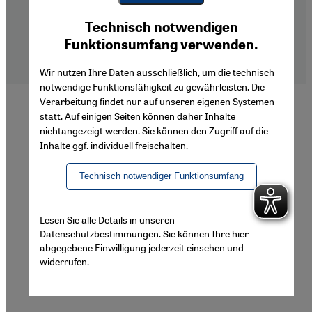
Footer
About Us
Youtube Embed
Ich stimme zu
Imprint
Technisch notwendigen
Google Maps Embed
Privacy Policy
Funktionsumfang verwenden.
Declaration of Accessibility
Wir nutzen Ihre Daten ausschließlich, um die technisch
notwendige Funktionsfähigkeit zu gewährleisten. Die
Verarbeitung findet nur auf unseren eigenen Systemen
statt. Auf einigen Seiten können daher Inhalte
nichtangezeigt werden. Sie können den Zugriff auf die
Inhalte ggf. individuell freischalten.
Technisch notwendiger Funktionsumfang
Lesen Sie alle Details in unseren
Datenschutzbestimmungen. Sie können Ihre hier
abgegebene Einwilligung jederzeit einsehen und
widerrufen.