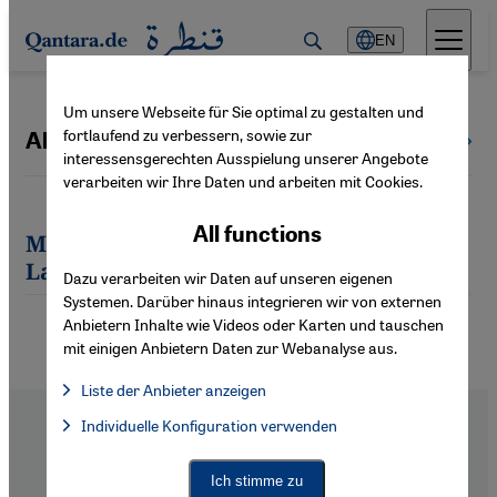
Direkt zum Inhalt springen
EN
Um unsere Webseite für Sie optimal zu gestalten und
fortlaufend zu verbessern, sowie zur
Alessandro Lanni
All authors
interessensgerechten Ausspielung unserer Angebote
verarbeiten wir Ihre Daten und arbeiten mit Cookies.
All functions
Most recent articles by Alessandro
Lanni
Dazu verarbeiten wir Daten auf unseren eigenen
Systemen. Darüber hinaus integrieren wir von externen
Anbietern Inhalte wie Videos oder Karten und tauschen
mit einigen Anbietern Daten zur Webanalyse aus.
Liste der Anbieter anzeigen
List of providers:
Individuelle Konfiguration verwenden
Facebook Embed / Facebook Connect
Facebook Embed / Facebook Connect, Google Maps Embed, Go
Google Tag Manager
Twitter Embed
Ich stimme zu
Instagram Embed