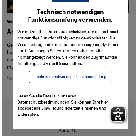
Youtube Embed
Ich stimme zu
Technisch notwendigen
Google Maps Embed
Funktionsumfang verwenden.
Germany and the Gaza war
Arab criticism of German hypocrisy
Wir nutzen Ihre Daten ausschließlich, um die technisch
notwendige Funktionsfähigkeit zu gewährleisten. Die
Verarbeitung findet nur auf unseren eigenen Systemen
Germany used to be a role model for the Arab world. That
statt. Auf einigen Seiten können daher Inhalte
has changed since the Israeli army killed thousands of
nichtangezeigt werden. Sie können den Zugriff auf die
civilians in the war against Hamas – with barely a
Inhalte ggf. individuell freischalten.
murmur of opposition from German politicians
Technisch notwendiger Funktionsumfang
By Amro Ali
Lesen Sie alle Details in unseren
Datenschutzbestimmungen. Sie können Ihre hier
abgegebene Einwilligung jederzeit einsehen und
widerrufen.
Footer
About Us