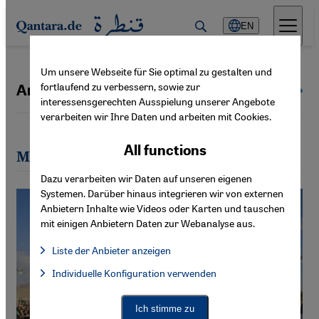
Direkt zum Inhalt springen
EN
Um unsere Webseite für Sie optimal zu gestalten und
fortlaufend zu verbessern, sowie zur
Amro Ali
All authors
interessensgerechten Ausspielung unserer Angebote
verarbeiten wir Ihre Daten und arbeiten mit Cookies.
All functions
Most recent articles by Amro Ali
Dazu verarbeiten wir Daten auf unseren eigenen
Systemen. Darüber hinaus integrieren wir von externen
Anbietern Inhalte wie Videos oder Karten und tauschen
mit einigen Anbietern Daten zur Webanalyse aus.
Liste der Anbieter anzeigen
List of providers:
Individuelle Konfiguration verwenden
Facebook Embed / Facebook Connect
Facebook Embed / Facebook Connect, Google Maps Embed, Go
Google Tag Manager
Twitter Embed
Ich stimme zu
Instagram Embed