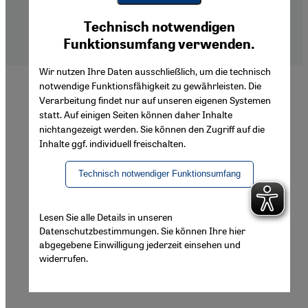
Imprint
Youtube Embed
Privacy Policy
Ich stimme zu
Technisch notwendigen
Google Maps Embed
Declaration of Accessibility
Funktionsumfang verwenden.
Wir nutzen Ihre Daten ausschließlich, um die technisch
notwendige Funktionsfähigkeit zu gewährleisten. Die
Verarbeitung findet nur auf unseren eigenen Systemen
statt. Auf einigen Seiten können daher Inhalte
nichtangezeigt werden. Sie können den Zugriff auf die
Inhalte ggf. individuell freischalten.
Technisch notwendiger Funktionsumfang
Lesen Sie alle Details in unseren
Datenschutzbestimmungen. Sie können Ihre hier
abgegebene Einwilligung jederzeit einsehen und
widerrufen.