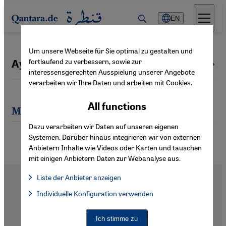
Direkt zum Inhalt springen
EN
Um unsere Webseite für Sie optimal zu gestalten und
fortlaufend zu verbessern, sowie zur
Ayşe Tekin
All authors
interessensgerechten Ausspielung unserer Angebote
verarbeiten wir Ihre Daten und arbeiten mit Cookies.
All functions
Most recent articles by Ayşe Tekin
Dazu verarbeiten wir Daten auf unseren eigenen
Systemen. Darüber hinaus integrieren wir von externen
Anbietern Inhalte wie Videos oder Karten und tauschen
mit einigen Anbietern Daten zur Webanalyse aus.
Liste der Anbieter anzeigen
List of providers:
Individuelle Konfiguration verwenden
Facebook Embed / Facebook Connect
Facebook Embed / Facebook Connect, Google Maps Embed, Go
Google Tag Manager
Twitter Embed
Footer
About Us
Ich stimme zu
Instagram Embed