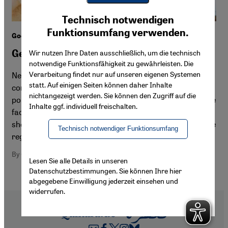
Youtube Embed
Ich stimme zu
Technisch notwendigen
Google Maps Embed
Funktionsumfang verwenden.
Goethe-Institut education initiatives in the MENA region
Getting behind civil society
Wir nutzen Ihre Daten ausschließlich, um die technisch
notwendige Funktionsfähigkeit zu gewährleisten. Die
Verarbeitung findet nur auf unseren eigenen Systemen
News from the Middle East and North Africa often
statt. Auf einigen Seiten können daher Inhalte
conveys the image of a troubled region characterised by
nichtangezeigt werden. Sie können den Zugriff auf die
political and economic volatility. But there are many more
Inhalte ggf. individuell freischalten.
facets to life in this region than this image suggests, as
shown by the projects the Goethe-Institut is running in the
Technisch notwendiger Funktionsumfang
region. By Christina Büns
By Christina Büns
Lesen Sie alle Details in unseren
Datenschutzbestimmungen. Sie können Ihre hier
abgegebene Einwilligung jederzeit einsehen und
widerrufen.