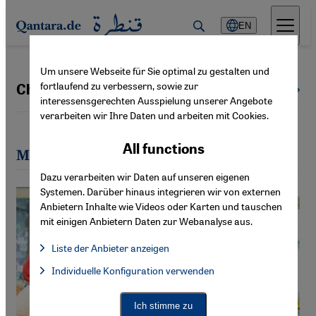
Direkt zum Inhalt springen
EN
Um unsere Webseite für Sie optimal zu gestalten und
fortlaufend zu verbessern, sowie zur
Christina Büns
All authors
interessensgerechten Ausspielung unserer Angebote
verarbeiten wir Ihre Daten und arbeiten mit Cookies.
All functions
Most recent articles by Christina Büns
Dazu verarbeiten wir Daten auf unseren eigenen
Systemen. Darüber hinaus integrieren wir von externen
Anbietern Inhalte wie Videos oder Karten und tauschen
mit einigen Anbietern Daten zur Webanalyse aus.
Liste der Anbieter anzeigen
List of providers:
Individuelle Konfiguration verwenden
Facebook Embed / Facebook Connect
Facebook Embed / Facebook Connect, Google Maps Embed, Go
Google Tag Manager
Twitter Embed
Ich stimme zu
Instagram Embed