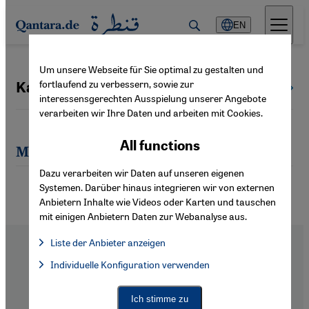
Direkt zum Inhalt springen
EN
Um unsere Webseite für Sie optimal zu gestalten und
fortlaufend zu verbessern, sowie zur
Kai Strittmatter
All authors
interessensgerechten Ausspielung unserer Angebote
verarbeiten wir Ihre Daten und arbeiten mit Cookies.
All functions
Most recent articles by Kai Strittmatter
Dazu verarbeiten wir Daten auf unseren eigenen
Systemen. Darüber hinaus integrieren wir von externen
Anbietern Inhalte wie Videos oder Karten und tauschen
mit einigen Anbietern Daten zur Webanalyse aus.
Liste der Anbieter anzeigen
List of providers:
Individuelle Konfiguration verwenden
Facebook Embed / Facebook Connect
Facebook Embed / Facebook Connect, Google Maps Embed, Go
Google Tag Manager
Twitter Embed
Footer
About Us
Ich stimme zu
Instagram Embed