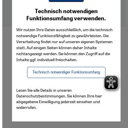
Imprint
Youtube Embed
Privacy Policy
Ich stimme zu
Technisch notwendigen
Google Maps Embed
Declaration of Accessibility
Funktionsumfang verwenden.
Wir nutzen Ihre Daten ausschließlich, um die technisch
notwendige Funktionsfähigkeit zu gewährleisten. Die
Verarbeitung findet nur auf unseren eigenen Systemen
statt. Auf einigen Seiten können daher Inhalte
nichtangezeigt werden. Sie können den Zugriff auf die
Inhalte ggf. individuell freischalten.
Technisch notwendiger Funktionsumfang
Lesen Sie alle Details in unseren
Datenschutzbestimmungen. Sie können Ihre hier
abgegebene Einwilligung jederzeit einsehen und
widerrufen.