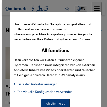
Direkt zum Inhalt springen
EN
Um unsere Webseite für Sie optimal zu gestalten und
fortlaufend zu verbessern, sowie zur
Niger
All countries
interessensgerechten Ausspielung unserer Angebote
verarbeiten wir Ihre Daten und arbeiten mit Cookies.
All functions
Dazu verarbeiten wir Daten auf unseren eigenen
Systemen. Darüber hinaus integrieren wir von externen
Anbietern Inhalte wie Videos oder Karten und tauschen
mit einigen Anbietern Daten zur Webanalyse aus.
Liste der Anbieter anzeigen
Music from Niger: Bombino's album 'Sahel'
List of providers:
Individuelle Konfiguration verwenden
Facebook Embed / Facebook Connect
The musical expression of a people's pain
Facebook Embed / Facebook Connect, Google Maps Embed, Go
Google Tag Manager
Twitter Embed
Like many Tamasheq musicians and many of his people,
Ich stimme zu
Instagram Embed