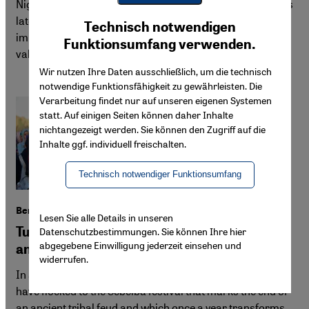
Niger-born Bombino has spent a lot of time in exile. On his
Youtube Embed
latest album, "Sahel", he sings of the pain of exile and the
Ich stimme zu
Technisch notwendigen
Google Maps Embed
importance for a people of holding on to its culture and
Funktionsumfang verwenden.
values
Wir nutzen Ihre Daten ausschließlich, um die technisch
notwendige Funktionsfähigkeit zu gewährleisten. Die
Verarbeitung findet nur auf unseren eigenen Systemen
statt. Auf einigen Seiten können daher Inhalte
nichtangezeigt werden. Sie können den Zugriff auf die
Inhalte ggf. individuell freischalten.
Technisch notwendiger Funktionsumfang
Berber ritual survives millennia
Lesen Sie alle Details in unseren
Tuareg flock to Algerian desert oasis for
Datenschutzbestimmungen. Sie können Ihre hier
abgegebene Einwilligung jederzeit einsehen und
ancient festival
widerrufen.
In a riot of colour, music and dance, thousands of Tuareg
have flocked to the Sebeiba festival that marks the end of
an ancient tribal feud and which once a year transforms