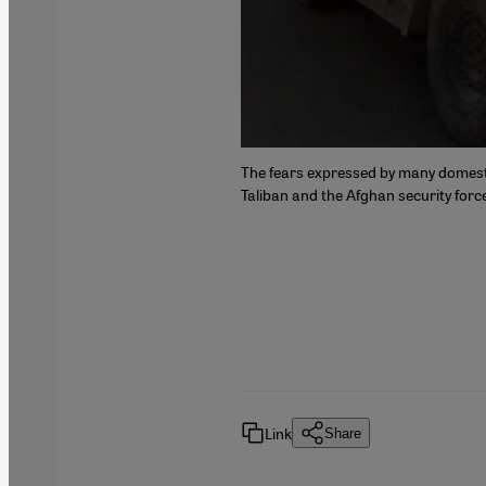
shelters in the capital. Although
The fears expressed by many domestic
he country, the applications often
Taliban and the Afghan security forc
Link
Share