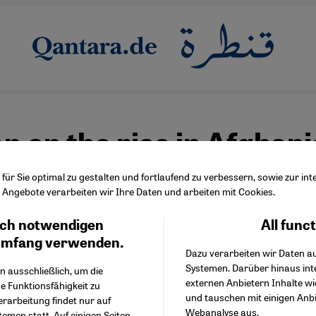
an on the rise in Afghan
 US pullout
ür Sie optimal zu gestalten und fortlaufend zu verbessern, sowie zur i
Angebote verarbeiten wir Ihre Daten und arbeiten mit Cookies.
ch notwendigen
All func
Facebook Embed / Facebo
Ich stimme zu
Google Tag Manager
umfang verwenden.
withdrawal of NATO troops, the Taliban are re
Dazu verarbeiten wir Daten a
Twitter Embed
ore territory in Afghanistan. Afghans who w
Systemen. Darüber hinaus int
Instagram Embed
n ausschließlich, um die
externen Anbietern Inhalte w
Youtube Embed
oops are in particular fear for their lives and
e Funktionsfähigkeit zu
und tauschen mit einigen Anb
Google Maps Embed
erarbeitung findet nur auf
o flee the country.
Webanalyse aus.
emen statt. Auf einigen Seiten