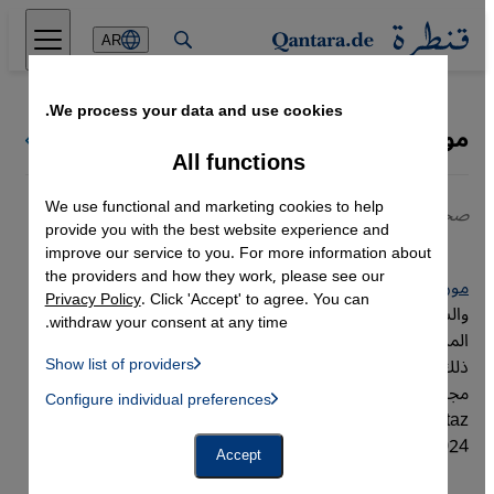
Direkt zum Inhalt springen
AR
We process your data and use cookies.
مورغان لانكه
كل كتاب قنطرة
All functions
We use functional and marketing cookies to help
صحافية
provide you with the best website experience and
improve our service to you. For more information about
the providers and how they work, please see our
مورغان لانكه
، مولودة في برلين عام 1994، درست التاريخ
Privacy Policy
. Click 'Accept' to agree. You can
والسياسة والصحافة الثقافية، وحصلت على منحة دراسية في
withdraw your consent at any time.
المدرسة الكاثوليكية للصحافة في ميونيخ. بعد تخرجها، عملت بعد
Show list of providers
ذلك في أكاديمية دويتشه فيله في ناميبيا، ثم أصبحت محررة في
List of providers:
مجلة Good Impact ومحررة مستقلة في مجلة Zeit Online و
Configure individual preferences
Facebook Embed / Facebook Connect
 Manager, Instagram Embed, Twitter Embed, Youtube Embed
taz. تعمل محررة في مجلة Kulturaustausch منذ يونيو/حزيران
Google Tag Manager
2024.
Twitter Embed
Accept
Instagram Embed
Youtube Embed