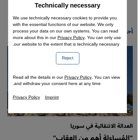
Technically necessary
Accept
Google Maps Embed
We use technically necessary cookies to provide you
with the essential functions of our website. We only
أحدث مقالات مورغان لانكه
process your data on our own systems. You can read
more about this in our
Privacy Policy
. You can only use
our website to the extent that is technically necessary.
Reject
Read all the details in our
Privacy Policy
. You can view
and withdraw your consent here at any time.
Privacy Policy
Imprint
العدالة الانتقالية في سوريا
"المُساءلة أهم من العقاب"