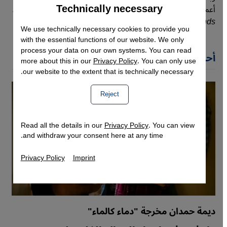
Technically necessary
Accept
أعمال مثل "
We Shall Bear Witness
" و"
Arab Berlin
" و"
Kein
Google Maps Embed
.
Land, Nirgends"
We use technically necessary cookies to provide you
with the essential functions of our website. We only
process your data on our own systems. You can read
أحدث مقالات نزيهة سعيد
more about this in our
Privacy Policy
. You can only use
our website to the extent that is technically necessary.
Reject
Read all the details in our
Privacy Policy
. You can view
and withdraw your consent here at any time.
Privacy Policy
Imprint
ديمة حمدان مخرجة "دماء كالماء"