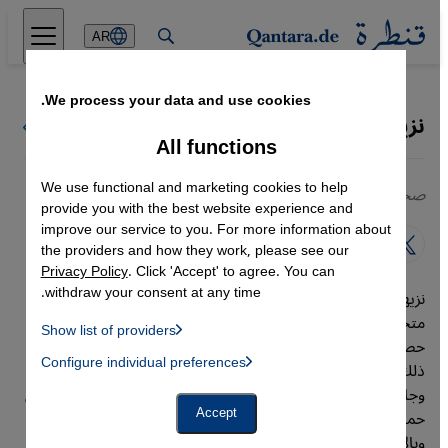
Direkt zum Inhalt springen
AR
We process your data and use cookies.
نزيهة سعيد
كل كتاب قنطرة
All functions
We use functional and marketing cookies to help
صحفية
provide you with the best website experience and
improve our service to you. For more information about
the providers and how they work, please see our
Privacy Policy
. Click 'Accept' to agree. You can
withdraw your consent at any time.
نزيهة سعيد صحفية من البحرين وتعيش في ألمانيا. وهي
متخصصة في حقوق الإنسان والسياسة وقضايا النوع الاجتماعي.
Show list of providers
حصلت على العديد من الجوائز خلال مسيرتها المهنية، بما في
List of providers:
Configure individual preferences
Facebook Embed / Facebook Connect
ذلك جائزة يوهان فيليب بالم لحرية التعبير والصحافة عام 2014،
 Manager, Instagram Embed, Twitter Embed, Youtube Embed
Google Tag Manager
وجائزة هيكل للصحافة العربية. تعمل سعيد أيضًا كمدربة في مجال
Twitter Embed
حماية وسلامة الصحفيين وقضايا النوع الاجتماعي في الصحافة.
Accept
Instagram Embed
وبالإضافة إلى عملها الصحفي، فهي محررة مشاركة في تحرير
Youtube Embed