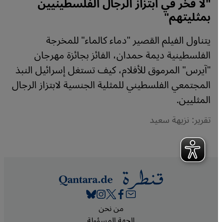
"لا فخر في ابتزاز الرجال الفلسطينيين
بمثليتهم"
يتناول الفيلم القصير "دماء كالماء" للمخرجة
الفلسطينية ديمة حمدان، الفائز بجائزة مهرجان
"آيرس" المرموق للأفلام، كيف تستغل إسرائيل النبذ
المجتمعي الفلسطيني للمثلية الجنسية لابتزاز الرجال
المثليين.
تقرير: نزيهة سعيد
Footer
من نحن
الجهة المسؤولة