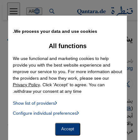
Direkt zum Inhalt springen
AR
We process your data and use cookies.
يشار آيدين
كل كتاب قنطرة
All functions
We use functional and marketing cookies to help
باحث
provide you with the best website experience and
yasar.aydin@swp-berlin.org
improve our service to you. For more information about
the providers and how they work, please see our
Privacy Policy
. Click 'Accept' to agree. You can
withdraw your consent at any time.
يشار آيدين باحث بالمعهد الألماني للشؤون الدولية والأمنية
Show list of providers
(
Stiftung Wissenschaft und Politik
) في برلين. يركز في
List of providers:
Configure individual preferences
Facebook Embed / Facebook Connect
أبحاثه على العلاقات بين تركيا وألمانيا، والعلاقات بين تركيا
 Manager, Instagram Embed, Twitter Embed, Youtube Embed
Google Tag Manager
والاتحاد الأوروبي. كما يركز على موضوعات الهجرة والشتات التركي
Twitter Embed
في ألمانيا، والاقتصاد التركي والسياسة الدولية.
Accept
Instagram Embed
Youtube Embed