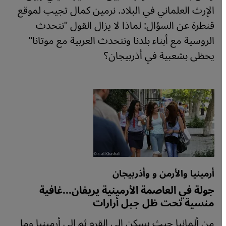
الإرث العلماني في البلاد. نرمين كمال تجيب لموقع
قنطرة عن السؤال: لماذا لا يزال القول "نتحدث
الروسية مع أبناء بلدنا ونتحدث العربية مع موتانا"
يحظى بشعبية في أذربيجان؟
أرمينيا والأرمن و وأذربيجان
جولة في العاصمة الأرمينية يريفان...غافية
منسية تحت ظل جبل أرارات
من ألمانيا حيث يسكن إلى القرم ثم إلى أرمينيا وما