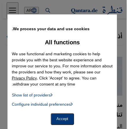
Direkt zum Inhalt springen
AR
We process your data and use cookies.
أذربيجان
كل البلدان
All functions
We use functional and marketing cookies to help
provide you with the best website experience and
improve our service to you. For more information about
the providers and how they work, please see our
Privacy Policy
. Click 'Accept' to agree. You can
withdraw your consent at any time.
Show list of providers
List of providers:
منطقة إسلامية كانت خاضعة لروسيا
Configure individual preferences
Facebook Embed / Facebook Connect
 Manager, Instagram Embed, Twitter Embed, Youtube Embed
Google Tag Manager
تنافس دولي على التقارب مع آسيا الوسطى
Twitter Embed
Accept
Instagram Embed
الباحث بشؤون العالَم التركي أحمد عبده طرابيك
Youtube Embed