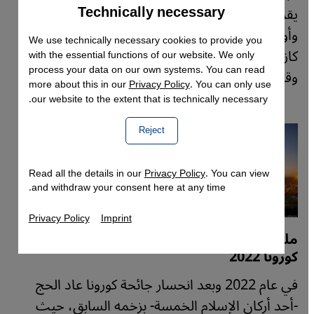
Technically necessary
Accept
يقرب لنا صورة علاقات العالم العربي والصين وروسيا
Google Maps Embed
وأوروبا وأمريكا الرسمية مع دول آسيا الوسطى:
We use technically necessary cookies to provide you
كازاخستان وطاجيكستان وتركمانستان وأوزبكستان
with the essential functions of our website. We only
process your data on our own systems. You can read
وقيرغيزستان.
more about this in our
Privacy Policy
. You can only use
our website to the extent that is technically necessary.
Reject
Read all the details in our
Privacy Policy
. You can view
and withdraw your consent here at any time.
Privacy Policy
Imprint
مليون حاج في مكة بأول موسم حج بعد انحسار
كورونا 2022
في عام 2022 وبعد انحسار جائحة كورونا عاد الحج
-أحد أركان الإسلام الخمسة- بزخمه السابق، حيث