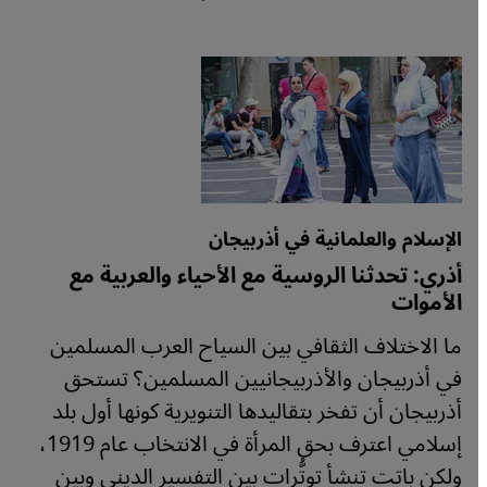
الإسلام والعلمانية في أذربيجان
أذري: تحدثنا الروسية مع الأحياء والعربية مع
الأموات
ما الاختلاف الثقافي بين السياح العرب المسلمين
في أذربيجان والأذربيجانيين المسلمين؟ تستحق
أذربيجان أن تفخر بتقاليدها التنويرية كونها أول بلد
إسلامي اعترف بحق المرأة في الانتخاب عام 1919،
ولكن باتت تنشأ توتُّرات بين التفسير الديني وبين