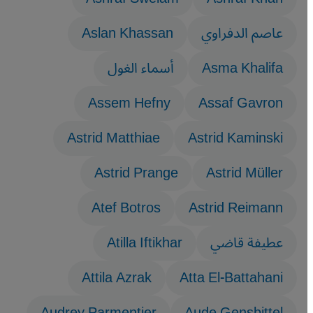
عاصم الدفراوي
Aslan Khassan
Asma Khalifa
أسماء الغول
Assem Hefny
Assaf Gavron
Astrid Matthiae
Astrid Kaminski
Astrid Prange
Astrid Müller
Atef Botros
Astrid Reimann
عطيفة قاضي
Atilla Iftikhar
Attila Azrak
Atta El-Battahani