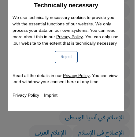
Technically necessary
Accept
Google Maps Embed
المتحولون دينيا | تغيير الدين
We use technically necessary cookies to provide you
اليهودية | اليهود
with the essential functions of our website. We only
process your data on our own systems. You can read
more about this in our
Privacy Policy
. You can only use
(حزب الشعب الهندي) حزب بهاراتيا جاناتا
our website to the extent that is technically necessary.
آية الله علي خامنئي
أتاتورك
Reject
أخبار العالم العربي
أفغانستان
Read all the details in our
Privacy Policy
. You can view
and withdraw your consent here at any time.
أقلية الإيغور المسلمة في الصين
Privacy Policy
Imprint
أليف شفق
الأدب الباكستاني
الأكراد
الإسلام في آسيا الوسطى
الإصلاح في الإسلام
الإعلام العربي