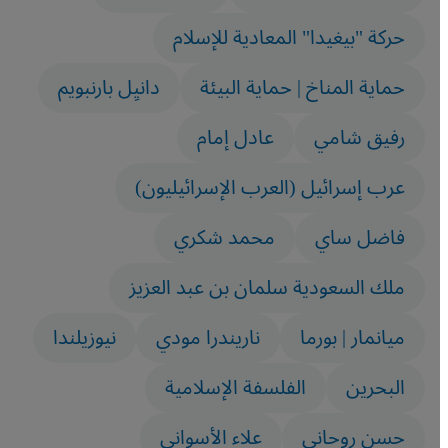
حركة "بيغيدا" المعادية للإسلام
حماية المناخ | حماية البيئة
دانيِل بارنبويم
رفيق شامي
عادل إمام
عرب إسرائيل (العرب الإسرائيليون)‏
فاضل ساي
محمد شكري
ملك السعودية سلمان بن عبد العزيز
ميانمار | بورما
ناريندرا مودي
نيوزيلندا
‏البحرين
‏الفلسفة الإسلامية
‏حسن روحانی
‏علاء الأسواني