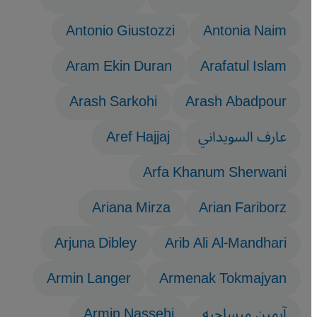
Antonio Giustozzi
Antonia Naim
Aram Ekin Duran
Arafatul Islam
Arash Sarkohi
Arash Abadpour
عارف السويداني
Aref Hajjaj
Arfa Khanum Sherwani
Ariana Mirza
Arian Fariborz
Arjuna Dibley
Arib Ali Al-Mandhari
Armin Langer
Armenak Tokmajyan
آرمين ميساجيه
Armin Nassehi