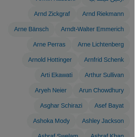
Arnd Zickgraf
Arnd Riekmann
Arne Bänsch
Arndt-Walter Emmerich
Arne Perras
Arne Lichtenberg
Arnold Hottinger
Arnfrid Schenk
Arti Ekawati
Arthur Sullivan
Aryeh Neier
Arun Chowdhury
Asghar Schirazi
Asef Bayat
Ashoka Mody
Ashley Jackson
Ashraf Swelam
Ashraf Khan