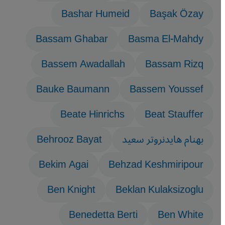
Bashar Humeid
Başak Özay
Bassam Ghabar
Basma El-Mahdy
Bassem Awadallah
Bassam Rizq
Bauke Baumann
Bassem Youssef
Beate Hinrichs
Beat Stauffer
بهنام هايدنروتر سعيد
Behrooz Bayat
Bekim Agai
Behzad Keshmiripour
Ben Knight
Beklan Kulaksizoglu
Benedetta Berti
Ben White