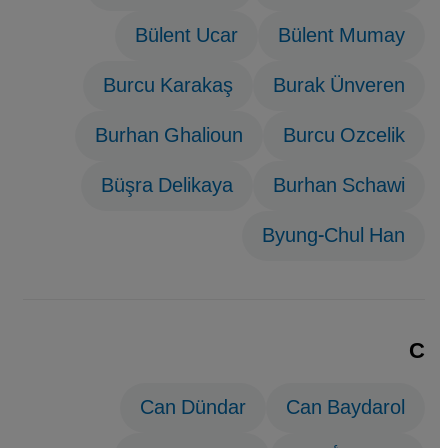
Bülent Ucar
Bülent Mumay
Burcu Karakaş
Burak Ünveren
Burhan Ghalioun
Burcu Ozcelik
Büşra Delikaya
Burhan Schawi
Byung-Chul Han
C
Can Dündar
Can Baydarol