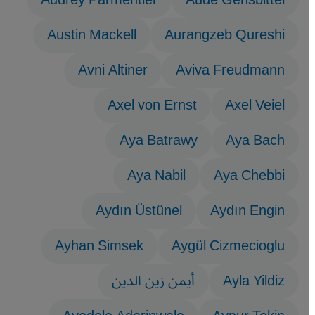
Audrey Parmentier
Aude Gensbittel
Austin Mackell
Aurangzeb Qureshi
Avni Altiner
Aviva Freudmann
Axel von Ernst
Axel Veiel
Aya Batrawy
Aya Bach
Aya Nabil
Aya Chebbi
Aydın Üstünel
Aydın Engin
Ayhan Simsek
Aygül Cizmecioglu
Ayla Yildiz
أيمن زين الدين