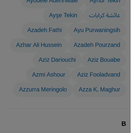
Ayodele Aderinwale
Aynur Tekin
عائشة كرابات
Ayşe Tekin
Azadeh Fathi
Ayu Purwaningsih
Azhar Ali Hussein
Azadeh Pourzand
Aziz Dariouchi
Aziz Bouabe
Azmi Ashour
Aziz Fooladvand
Azzurra Meringolo
Azza K. Maghur
B