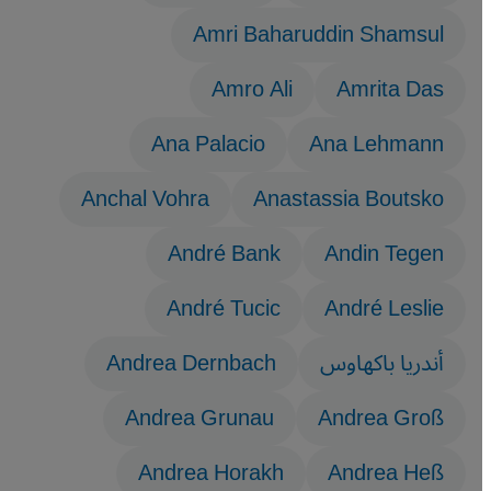
Amri Baharuddin Shamsul
Amro Ali
Amrita Das
Ana Palacio
Ana Lehmann
Anchal Vohra
Anastassia Boutsko
André Bank
Andin Tegen
André Tucic
André Leslie
أندريا باكهاوس
Andrea Dernbach
Andrea Grunau
Andrea Groß
Andrea Horakh
Andrea Heß