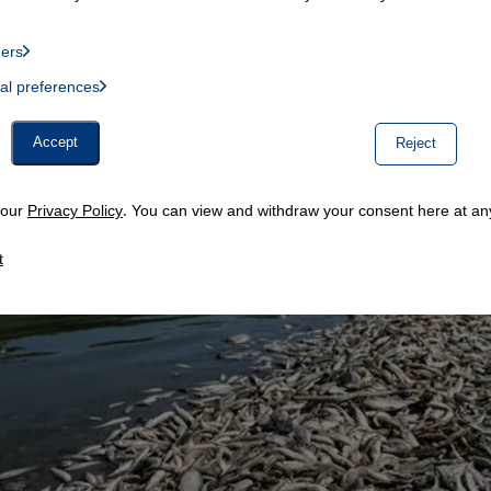
 العالمي.
ders
List of providers:
ual preferences
, Twitter Embed, Youtube Embed
Accept
Reject
n our
Privacy Policy
. You can view and withdraw your consent here at any
t