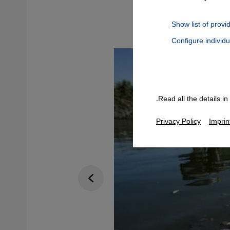
Show list of provi
Configure individ
Connect, Google Maps Embed, Google Tag Manager, Instagram Embed
Read all the details i
Privacy Policy
Imprin