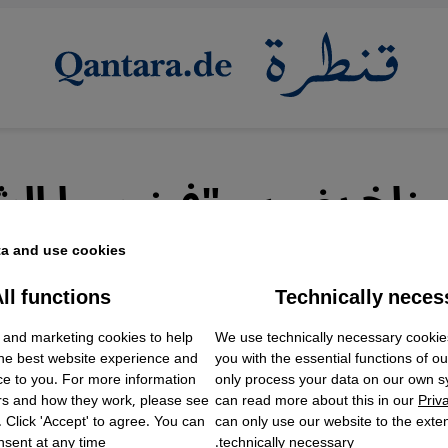
لمناخ يضرب "فينيسيا ال
ر العراق تحتضر
a and use cookies.
ll functions
Technically neces
ok Embed / Facebook Connect
Accept
Google Tag Manager
 and marketing cookies to help
We use technically necessary cookie
Twitter Embed
 العراق إلى معدلات متزايدة من الجفاف جراء ار
the best website experience and
you with the essential functions of o
Instagram Embed
رة وشح الأمطار بسبب تفاقم ظاهرة التغير المنا
ce to you. For more information
only process your data on our own 
Youtube Embed
rs and how they work, please see
can read more about this in our
Priv
Google Maps Embed
. Click 'Accept' to agree. You can
can only use our website to the extent
sent at any time.
technically necessary.