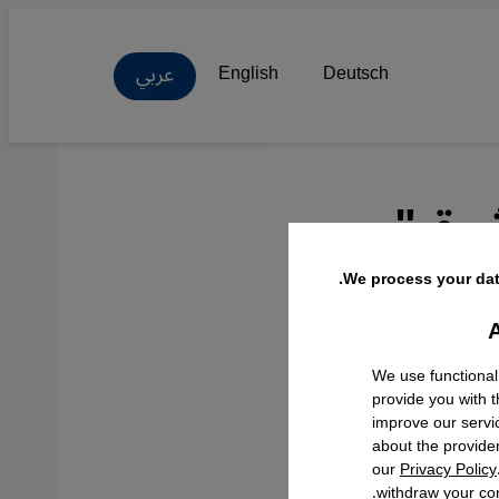
عربي
English
Deutsch
شرق"
We process your dat
A
Facebo
We use functional
تفاع
provide you with 
خي، ما
improve our servi
about the provide
تسبب بنفوق آلاف الأسماك في مناطق الأهوار المدرجة عام 2016 على
our
Privacy Policy
withdraw your con