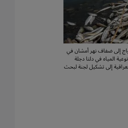
واج إلى ضفاف نهر أمشان في
الأسماك تحتضر: في محافظة 
عية المياه في دلتا دجلة
الجبايش بفعل قلة الأمطار. وق
لعراقية إلى تشكيل لجنة لبحث
ووصلت درجات الحرارة خلال السنوات إ