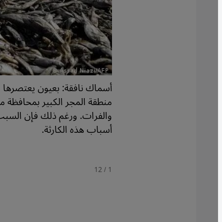
دا للسياح، لكن تغير
أسماك نافقة: بعيون يعتصرها ا
ين، حين جفف الأهوار
منطقة المجر الكبير بمحافظة مي
للقضاء على معارضي نظامه بعد "الانتفاضة الشعبانية" في 1991 بجنوب العراق. وبعد سقوط النظام عام 2003 هدم
والفرات. ورغم ذلك فإن السبب 
ار. إعداد: فلوريان ماير/
أسباب هذه الكارثة.
/ 12
1