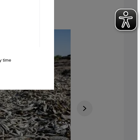
لائحة التراث
 time.