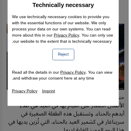
Technically necessary
Accept
Google Maps Embed
We use technically necessary cookies to provide you
with the essential functions of our website. We only
process your data on our own systems. You can read
more about this in our
Privacy Policy
. You can only use
our website to the extent that is technically necessary.
Reject
Read all the details in our
Privacy Policy
. You can view
and withdraw your consent here at any time.
Privacy Policy
Imprint
حناء العيد: من بين أبرز العادات والتقاليد، التي دأب
الأطفال الصغار على القيام بها في العيد هي طلاء
بع
أيدهم بالحناء. وتستقبل هذه الطفلة الصغيرة في
ال
سريناغار في كشمير العيد بالحناء، التي تُزين يديها في
(ا
هذا اليوم المميز للغاية لديها.