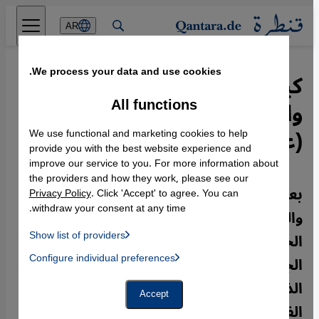
Direkt zum Inhalt springen
AR
We process your data and use cookies.
كيف يحتفل المسلمون
All functions
والمسلمات في عيد الفطر
(عيد رمضان) حول العالم؟
We use functional and marketing cookies to help
provide you with the best website experience and
improve our service to you. For more information about
the providers and how they work, please see our
بعد نهاية شهر رمضان يحتفل المسلمون
Privacy Policy
. Click 'Accept' to agree. You can
withdraw your consent at any time.
والمسلمات حول العالم بحلول عيد الفطر.
Show list of providers
الحلويات بمختلف أنواعها والحناء والملابس
List of providers:
Configure individual preferences
Facebook Embed / Facebook Connect
الجديدة من أبرز العادات المرافقة لهذا العيد،
 Manager, Instagram Embed, Twitter Embed, Youtube Embed
Google Tag Manager
الذي يجمع الأهل والأصدقاء وتسود فيه أجواء
Twitter Embed
Accept
Instagram Embed
الفرح.
Youtube Embed