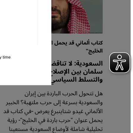
كتاب ألماني قد يحمل العنوان: "حرب باردة في
الخليج"
 time.
السعودية: لا تناقض لدى محمد بن
سلمان بين الإصلاح الاجتماعي
والتسلط السياسي
هل تتحول الحرب الباردة بين إيران
والسعودية بسرعة إلى حرب ملتهبة؟ الخبير
الألماني غيدو شتاينبرغ يعرض -في كتاب قد
يحمل عنوان "حرب باردة في الخليج"- رؤية
تحليلية شاملة لأوضاع السعودية مستعينا