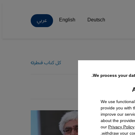
عربي
English
Deutsch
كل كتاب قنطرة
We process your dat
A
Facebo
We use functional
provide you with 
improve our servi
about the provide
our
Privacy Policy
withdraw your con