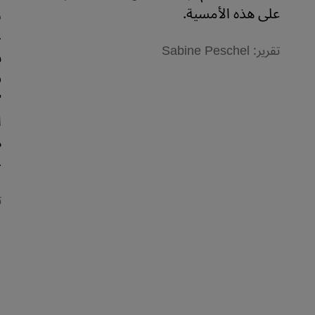
على هذه الأمسية.
س
ح
تقرير: Sabine Peschel
ب
ف
"
ا
ه
ح
ت