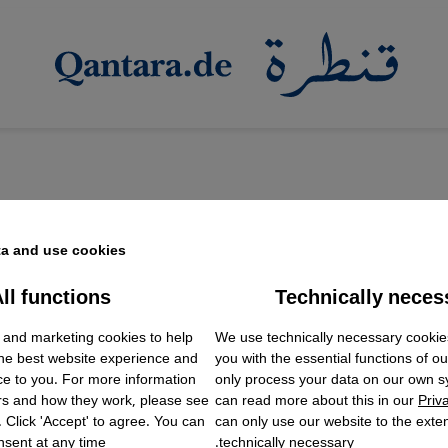
a and use cookies.
ll functions
Technically neces
ok Embed / Facebook Connect
Accept
Google Tag Manager
 and marketing cookies to help
We use technically necessary cookie
Twitter Embed
the best website experience and
you with the essential functions of o
Instagram Embed
ce to you. For more information
only process your data on our own 
Youtube Embed
rs and how they work, please see
can read more about this in our
Priv
Google Maps Embed
. Click 'Accept' to agree. You can
can only use our website to the extent
sent at any time.
technically necessary.