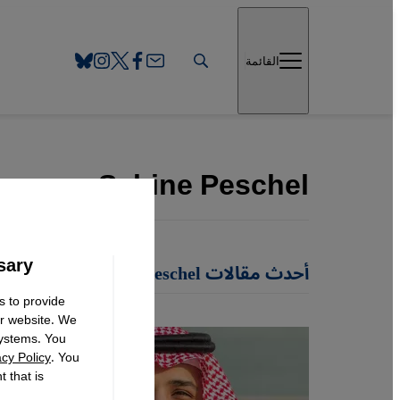
Direkt zum Inhalt springen
القائمة
Sabine Peschel
sary
أحدث مقالات Sabine Peschel
s to provide
ur website. We
systems. You
acy Policy
. You
 that is