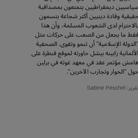
ياسيين ديمقراطيين يتمتعون بمصداقية
قيقية وقادة دينيين أكثر شجاعة يتسمون
الاحترام لدى الشعوب المسلمة، وأن هذا
قط ما يجعل من الصعب على حركات مثل
الدولة الإسلامية" أن تنمو وتقوى. الصحفية
لألمانية زابينه بيشل حاورته لموقع قنطرة على
امش مؤتمر عقد في معهد غوته في برلين
ول "الحوار وتجارب الآخرين".
قرير: Sabine Peschel