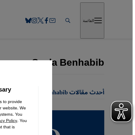
Direkt zum Inhalt springen
القائمة
Şeyla Benhabib
sary
أحدث مقالات Şeyla Benhabib
s to provide
ur website. We
systems. You
acy Policy
. You
 that is