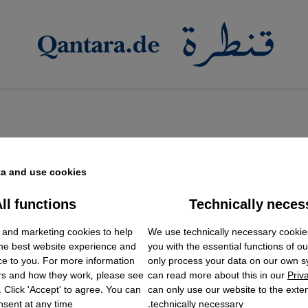
a and use cookies.
ll functions
Technically neces
ok Embed / Facebook Connect
Accept
Google Tag Manager
 and marketing cookies to help
We use technically necessary cookie
Twitter Embed
the best website experience and
you with the essential functions of o
Instagram Embed
ce to you. For more information
only process your data on our own 
Youtube Embed
rs and how they work, please see
can read more about this in our
Priv
Google Maps Embed
. Click 'Accept' to agree. You can
can only use our website to the extent
sent at any time.
technically necessary.