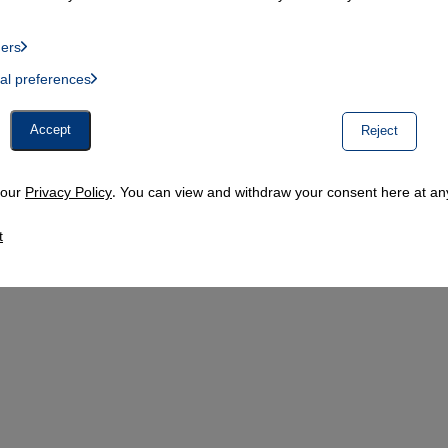
ders
List of providers:
ual preferences
, Twitter Embed, Youtube Embed
Accept
Reject
n our
Privacy Policy
. You can view and withdraw your consent here at any
t