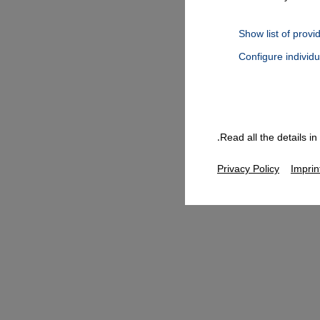
Show list of provi
Configure individ
Connect, Google Maps Embed, Google Tag Manager, Instagram Embed
Read all the details i
Privacy Policy
Imprin