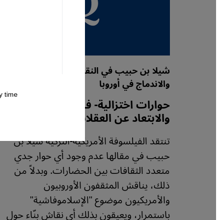
شيلا بن حبيب في النقاش حول الهجرة
والاندماج في أوروبا
 time.
حوارات اختزالية- فوبيا الإسلام
والابتعاد عن العقلانية
تنتقد الفيلسوفة الأمريكية-التركية شيلا بن
حبيب في مقالها عدم وجود أي حوار جدي
متعدد الثقافات بين الحضارات. وبدلاً من
ذلك، يناقش المثقفون الأوروبيون
والأمريكيون موضوع "الإسلاموفاشية"
باستمرار، ويعيقون بذلك أي نقاش بنّاء حول