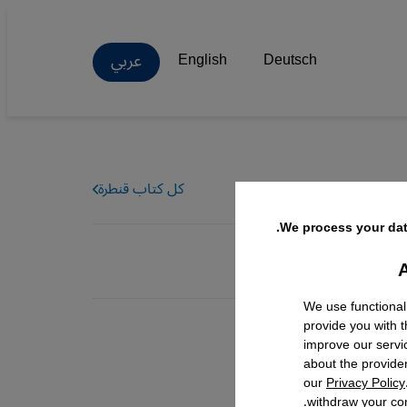
عربي
English
Deutsch
كل كتاب قنطرة
We process your dat
A
Facebo
We use functional
provide you with 
improve our servi
about the provide
our
Privacy Policy
withdraw your con