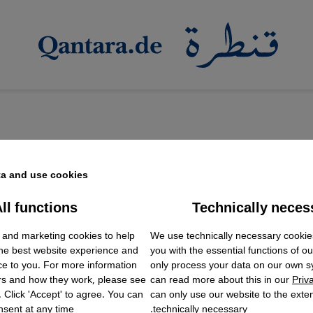
a and use cookies.
ll functions
Technically neces
ok Embed / Facebook Connect
Accept
Google Tag Manager
 and marketing cookies to help
We use technically necessary cookie
Twitter Embed
the best website experience and
you with the essential functions of o
Instagram Embed
ce to you. For more information
only process your data on our own 
Youtube Embed
rs and how they work, please see
can read more about this in our
Priv
Google Maps Embed
. Click 'Accept' to agree. You can
can only use our website to the extent
sent at any time.
technically necessary.