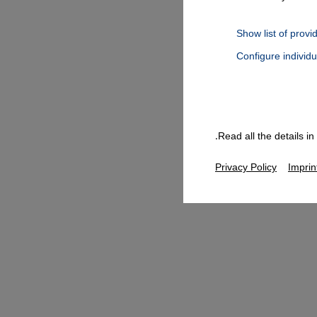
Show list of provi
Configure individ
Connect, Google Maps Embed, Google Tag Manager, Instagram Embed
Read all the details i
Privacy Policy
Imprin