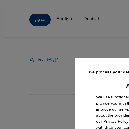
عربي
English
Deutsch
كل كتاب قنطرة
We process your dat
A
Facebo
We use functional
provide you with 
improve our servi
about the provide
our
Privacy Policy
withdraw your con