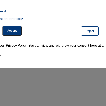
ders
List of providers:
ual preferences
, Twitter Embed, Youtube Embed
Accept
Reject
n our
Privacy Policy
. You can view and withdraw your consent here at any
t