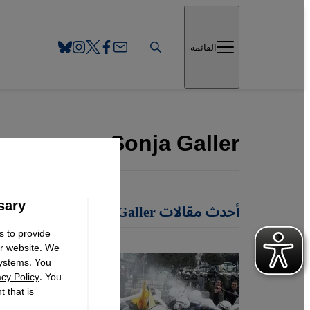
Direkt zum Inhalt springen
القائمة
Sonja Galler
sary
أحدث مقالات Sonja Galler
s to provide
ur website. We
systems. You
acy Policy
. You
 that is