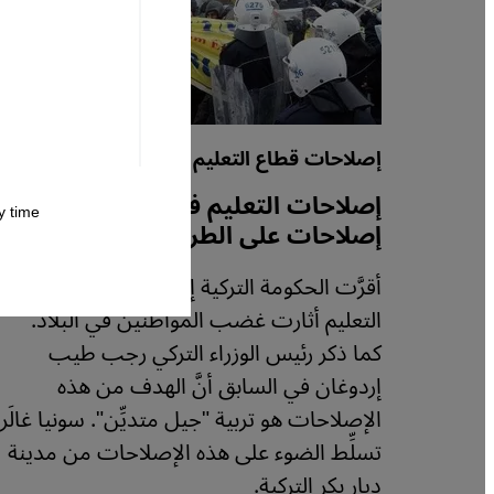
إصلاحات قطاع التعليم في تركيا
إصلاحات التعليم في تركيا......هل هي
 time.
إصلاحات على الطريقة الإردوغانية؟
أقرَّت الحكومة التركية إصلاحات في قطاع
التعليم أثارت غضب المواطنين في البلاد.
كما ذكر رئيس الوزراء التركي رجب طيب
إردوغان في السابق أنَّ الهدف من هذه
الإصلاحات هو تربية "جيل متديِّن". سونيا غالَر
تسلِّط الضوء على هذه الإصلاحات من مدينة
ديار بكر التركية.