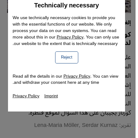
Technically necessary
Accept
Google Maps Embed
We use technically necessary cookies to provide you
إلغاء موسم حج 2020 بسبب كورونا؟
with the essential functions of our website. We only
process your data on our own systems. You can read
كوفيد-19 - قواعد فقهية إسلامية راسخة
more about this in our
Privacy Policy
. You can only use
لدرء الأوبئة
our website to the extent that is technically necessary.
على خلفية جائحة كورونا دعت المملكة العربية
Reject
السعودية المسلمين والمسلمات في جميع أنحاء
العالم إلى التريث وتعليق استعداداتهم للحج حتى
Read all the details in our
Privacy Policy
. You can view
and withdraw your consent here at any time.
إشعار آخر حين تتضح الرؤية. ولكن كيف يمكن
للسعودية تبرير إلغائها الحج في فترة الجائحة من
Privacy Policy
Imprint
الناحية الفقهية؟ الباحثان لينا-ماريا مولر وَ سردار
كورناز يجيبان على هذا السؤال لموقع قنطرة.
تقرير: Lena-Maria Möller, Serdar Kurnaz