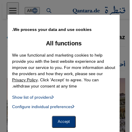
Direkt zum Inhalt springen
AR
We process your data and use cookies.
Serdar Kurnaz
كل كتاب قنطرة
All functions
We use functional and marketing cookies to help
provide you with the best website experience and
أحدث مقالات Serdar Kurnaz
improve our service to you. For more information about
the providers and how they work, please see our
Privacy Policy
. Click 'Accept' to agree. You can
withdraw your consent at any time.
Show list of providers
List of providers:
Configure individual preferences
Facebook Embed / Facebook Connect
 Manager, Instagram Embed, Twitter Embed, Youtube Embed
Google Tag Manager
Twitter Embed
Accept
Instagram Embed
Youtube Embed