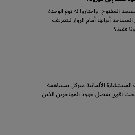
ليات "يوم المسجد المفتوح" واختاروا له يوم الوحدة
لمساجد أبوابها أمام الزوار للتعريف
ل الأتراك المبرم قبل 60 عاما، أشادت المستشارة الألمانية ميركل بمساهمة
أصبحت اقوى بفضل جهود المهاجرين الذين