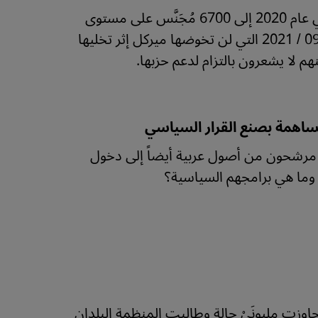
قفز عدد السوريين الحاصلين الجنسية الألمانية بنسبة 74 بالمئة في عام 2020 إلى 6700 مُجَنَّس على مستوى
ألمانيا. وثمة لاجئون سوريون يصوتون لأول مرة في انتخابات 26 / 09 / 2021 التي لن تخوضها ميركل إثر تخليها
ساهمة بصنع القرار السياسي
مانيا التشريعية في 26 أيلول/ سبتمبر 2021 سعى مرشحون من أصول عربية أيضاً إلى دخول
 وما هي برامجهم السياسية؟
وزت مليونَيْ حالة وطالبت المنظمة البلدان