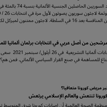
سلطة. لاجئون ممتنون لميركل لكنهم لا يشعرون بالتزام لدعم حزبها.
شحين من أصل عربي في انتخابات برلمان ألمانيا للم
في انتخابات أل
تاغ للمساهمة في صنع القرار السياسي الألماني. فمن هم؟
بر مريض كورونا متعافيا؟
كورونا تنتعش والعالم الإسلامي يرتعش
نظمة الصحة العالمية أن إصابات كورونا شرق المتوسط تجا