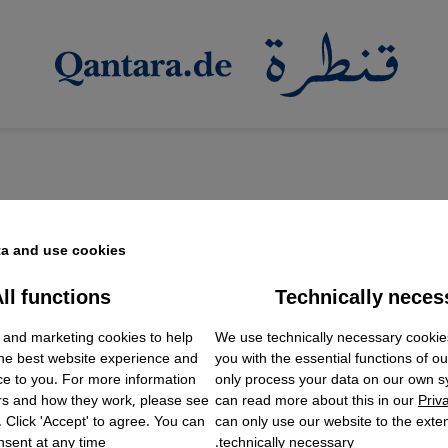
a and use cookies.
ll functions
Technically neces
ok Embed / Facebook Connect
الإسلامية بالمدارس الألمانية
Accept
Google Tag Manager
 and marketing cookies to help
We use technically necessary cookie
Twitter Embed
 وصل تدريس الإسلام بألمانيا؟
the best website experience and
you with the essential functions of o
Instagram Embed
ات مرت على إدراج تدريس مادة التربية الإسلامية في المدا
ce to you. For more information
only process your data on our own 
Youtube Embed
rs and how they work, please see
can read more about this in our
Priv
Google Maps Embed
سباقة ثم تبعتها ولايات أخرى. إيمان مَلُّوك تابعت إنجازات
. Click 'Accept' to agree. You can
can only use our website to the extent
sent at any time.
technically necessary.