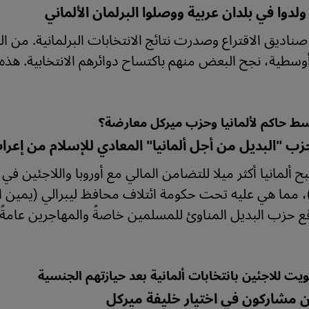
: ولدوا في بلدان عربية ووصلوا البرلمان الألماني
ناديق الاقتراع وصدرت نتائج الانتخابات البرلمانية. م
سطية، نجح البعض منهم باكتساح دوائرهم الانتخابية. هذه
ط حاكم لألمانيا وحزب ميركل معارضة؟
ب "البديل من أجل ألمانيا" المعادي للإسلام من إعراب 
 ألمانيا أكثر ميلا للتضامن المالي مع أوروبا واللاجئين 
 مما هي عليه تحت حكومة ائتلاف محافظ ليبرالي (يمين ال
 حزب البديل المناوئ للمسلمين خاصةً والمهاجرين عامةً من إع
يت للاجئين بانتخابات ألمانية بعد حيازتهم الجنسية
 مشاركون في اختيار خليفة ميركل