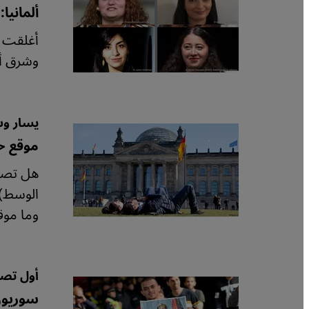
ألمانيا
أغلقت ص
وشرق أو
يسار وس
موقع حز
هل تصبح
الوسط)،
وما موقع
أول تصو
سوريون