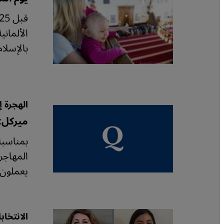
الألماني
بالإسلام، لكن
الهجرة إ
ميركل:
المهاجر
يعملون 
الانتخابات