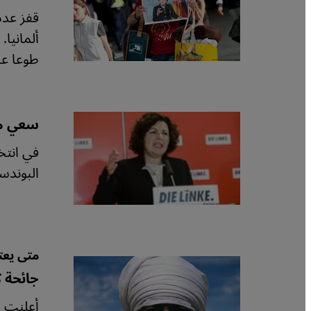
طوعا عن المنافسة بعد 16 في ال
سعي مر
البوندس
متى يعت
جائحة 
أعلنت م