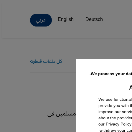
عربي
English
Deutsch
كل ملفات قنطرة
We process your dat
A
Facebo
We use functional
provide you with 
ين أئمة لتقديم الإرشاد والوعظ الديني للجنود المسلمين في
improve our servi
about the provide
 عشرين عامًا.
our
Privacy Policy
withdraw your con