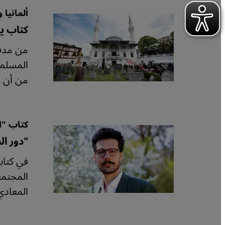
ألمانيا 
كتاب يحكي قصة 11
من مدفن
المسلمة
من أن يح
كتاب "ا
"دور ا
في كتاب
المجتمع
المعادي