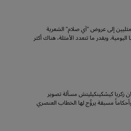
ثليين إلى عروض "آي صلام" الشعرية
يومية. وبقدر ما تتعدد الأمثلة، هناك أكثر
زان زكريا كيسْكينكيليتش مسألة تصوير
اماً مسبقة يروِّج لها الخطاب العنصري