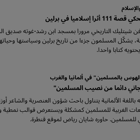
والإسلام
1 أثرا إسلاميا في برلين
 شيتليك التاريخي مرورا بمسجد ابن رشد-غوته صديق الم
، يشكّل المسلمون جزءا من تاريخ برلين وسياستها وحياتها ال
تويه كتابا واحدا.
لهوس بالمسلمين" في ألمانيا والغرب
لجاني دائما من نصيب المسلمين"
ه باللغة الألمانية يتناول باحث شؤون العنصرية والشاعر أو
ات الغربية للمسلمين كمشكلة ويستعرض قوالب نمطية وأحك
 للمسلمين. حاوره شايان رياض لموقع قنطرة.