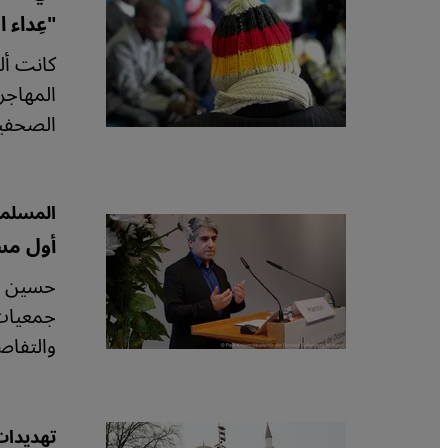
"عِداء 
كانت أل
المهاجري
الصحفية 
المسلمو
أول مس
حسين حم
جمعيات 
والتفاص
تهديدات