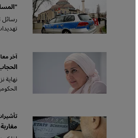
"المسلم
رسائل ت
تهديدات
آخر معا
الحجاب
نهاية ن
الحكومي
تأشيرات
مغاربة 