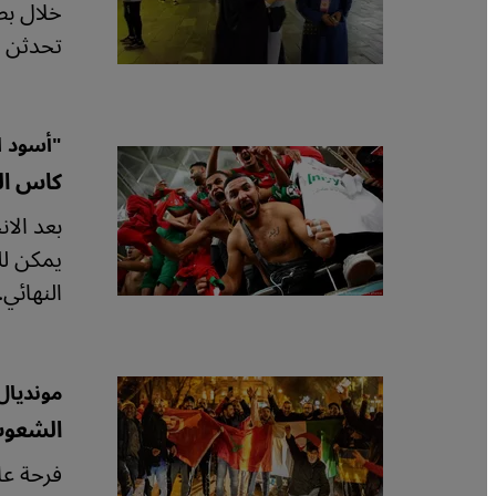
خلال بطو
تحدثن ه
"أسود ا
كاس الع
بعد الا
يمكن لل
النهائي.
مونديال 
الشعوب
فرحة عا