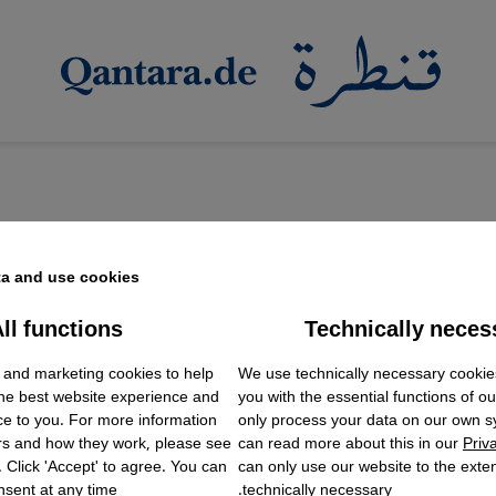
a and use cookies.
ll functions
Technically neces
ok Embed / Facebook Connect
لرياضة في السعودية
Accept
Google Tag Manager
 رهان المملكة الأكبر؟
We use technically necessary cookie
 and marketing cookies to help
Twitter Embed
the best website experience and
you with the essential functions of o
Instagram Embed
السعودية خلال السنوات الأخيرة إلى لاعبٍ مؤثرٍ في السياسة
ce to you. For more information
only process your data on our own 
Youtube Embed
rs and how they work, please see
can read more about this in our
Priv
Google Maps Embed
. Click 'Accept' to agree. You can
can only use our website to the extent
لمشروع السعودي.
sent at any time.
technically necessary.