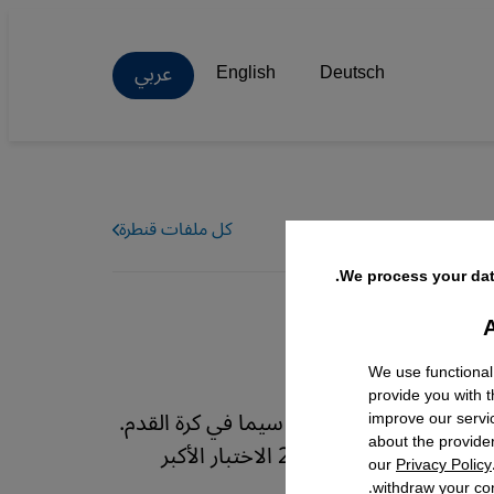
عربي
English
Deutsch
كل ملفات قنطرة
We process your dat
A
Facebo
We use functional
provide you with 
 الرياضية العالمية، ولا سيما في كرة القدم.
improve our servi
about the provide
وبينما تفرض الحرب في الخليج تحدياتٍ جديدة على المملكة، يبقى تنظيم كأس العالم 2034 الاختبار الأكبر
our
Privacy Policy
withdraw your con