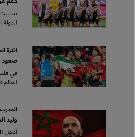
دعم غرب
الدولة 
الكرة ا
صعود "ا
في قلب 
العالم 
المدرب 
وليد الر
أذهل الأ