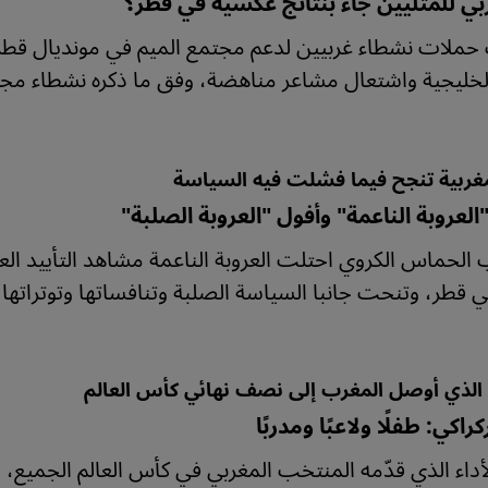
ي للمثليين جاء بنتائج عكسية في قطر؟
الخليجية واشتعال مشاعر مناهضة، وفق ما ذكره نشطاء مجتم
لمغربية تنجح فيما فشلت فيه السياسة
لعروبة الناعمة" وأفول "العروبة الصلبة"
الحماس الكروي احتلت العروبة الناعمة مشاهد التأييد الع
في قطر، وتنحت جانبا السياسة الصلبة وتنافساتها وتوتراته
الذي أوصل المغرب إلى نصف نهائي كأس العالم
كراكي: طفلًا ولاعبًا ومدربًا
داء الذي قدّمه المنتخب المغربي في كأس العالم الجميع، وور