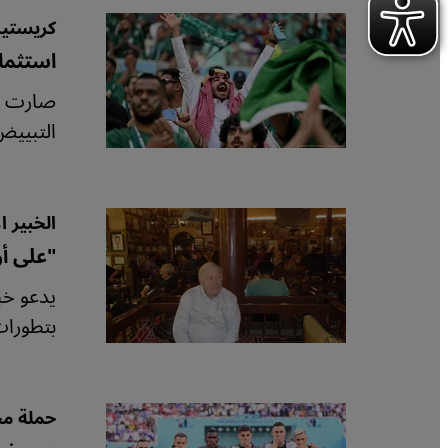
كريستيا
استثمار
صارت ال
التبييض
الخبير ا
"على أو
يدعو خبي
بتطورات
حملة مج