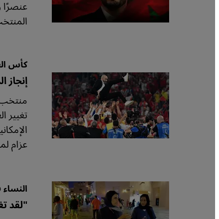
عنصرًا 
المنتخب
كأس الع
إنجاز ا
منتخب ا
تغيير ا
الإمكان
عزام لم
النساء 
"لقد تغ