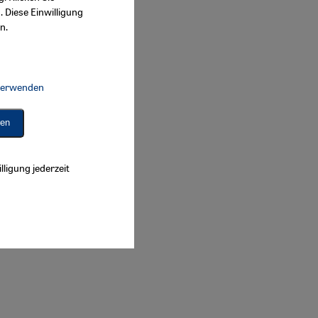
. Diese Einwilligung
n.
 verwenden
Connect, Google Maps Embed, Google Tag Manager, Instagram Embed, 
ren
lligung jederzeit