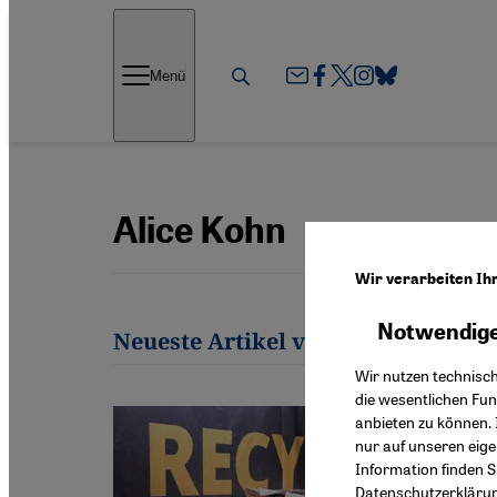
Direkt zum Inhalt springen
Menü
Alice Kohn
Wir verarbeiten Ih
Notwendige
Neueste Artikel von Alice Kohn
Wir nutzen technisc
die wesentlichen Fu
anbieten zu können. 
nur auf unseren eig
Information finden S
Datenschutzerkläru