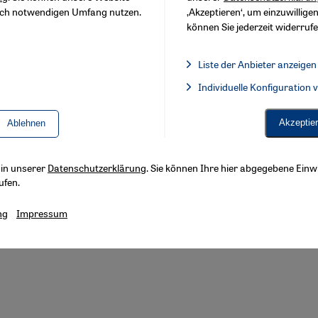
sch notwendigen Umfang nutzen.
‚Akzeptieren‘, um einzuwilligen
können Sie jederzeit widerrufe
Liste der Anbieter anzeigen
Liste der Anbieter:
Individuelle Konfiguration
Facebook Embed / Facebook 
Akzeptie
Ablehnen
s in unserer
Datenschutzerklärung
. Sie können Ihre hier abgegebene Einwi
ufen.
ng
Impressum