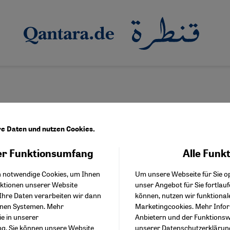
re Daten und nutzen Cookies.
r Funktionsumfang
Alle Funk
Facebook Embed / Facebo
Akzeptieren
Google Tag Manager
h notwendige Cookies, um Ihnen
Um unsere Webseite für Sie op
Twitter Embed
nktionen unserer Website
unser Angebot für Sie fortlau
Instagram Embed
Ihre Daten verarbeiten wir dann
können, nutzen wir funktional
Youtube Embed
enen Systemen. Mehr
Marketingcookies. Mehr Info
Google Maps Embed
ie in unserer
Anbietern und der Funktionswe
ng
. Sie können unsere Website
unserer
Datenschutzerklärun