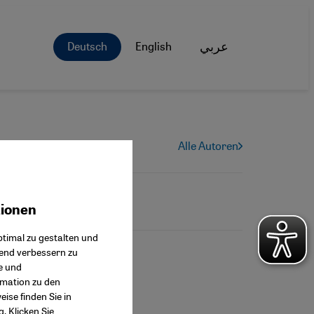
Deutsch
English
عربي
Alle Autoren
tionen
ok Connect
timal zu gestalten und
fend verbessern zu
e und
rmation zu den
ise finden Sie in
g
. Klicken Sie