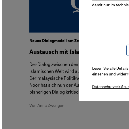
damit nur im techni
Neues Dialogmodell am Zentrum Moderner Orient
Austausch mit Islamisten
Der Dialog zwischen dem Westen und der
Lesen Sie alle Detail
islamischen Welt wird auf vielen Ebenen geführt.
einsehen und widerr
Der malaysische Politikwissenschaftler Dr. Farish
Noor hat sich nun der Aufgabe gewidmet, den
Datenschutzerkläru
bisherigen Dialog kritisch zu beleuchten.
Von Anna Zwenger