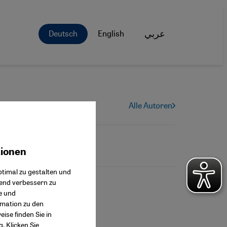
Deutsch
English
عربي
Alle Autoren
tionen
ok Connect
timal zu gestalten und
fend verbessern zu
e und
rmation zu den
ise finden Sie in
g
. Klicken Sie