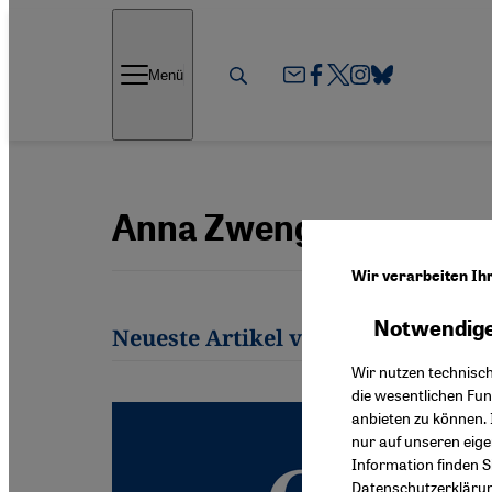
Direkt zum Inhalt springen
Menü
Anna Zwenger
Wir verarbeiten Ih
Notwendige
Neueste Artikel von Anna Zwenge
Wir nutzen technisc
die wesentlichen Fu
anbieten zu können. 
nur auf unseren eig
Information finden S
Datenschutzerkläru