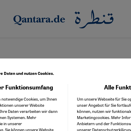
re Daten und nutzen Cookies.
r Funktionsumfang
Alle Funk
Facebook Embed / Facebo
r
Akzeptieren
Google Tag Manager
h notwendige Cookies, um Ihnen
Um unsere Webseite für Sie op
Twitter Embed
nktionen unserer Website
unser Angebot für Sie fortlau
Instagram Embed
Ihre Daten verarbeiten wir dann
können, nutzen wir funktional
Youtube Embed
enen Systemen. Mehr
Marketingcookies. Mehr Info
Google Maps Embed
ie in unserer
Anbietern und der Funktionswe
ng
. Sie können unsere Website
unserer
Datenschutzerklärun