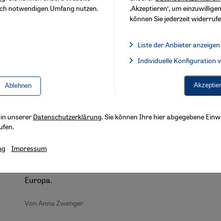
sch notwendigen Umfang nutzen.
‚Akzeptieren‘, um einzuwilligen
können Sie jederzeit widerrufe
Liste der Anbieter anzeigen
Liste der Anbieter:
Individuelle Konfiguration
Facebook Embed / Facebook 
Interview mit Hatta Ramli und Farid Shahran aus
Malaysia
Akzeptie
Ablehnen
"Gewalt hat nichts mit dem Islam zu
tun"
s in unserer
Datenschutzerklärung
. Sie können Ihre hier abgegebene Einwi
ufen.
Malaysia förderte in den letzten Jahren die
Islamisierung der Gesellschaft. Hatta Ramli und
ng
Impressum
Farid Shahran sprechen über Demokratie, die
Islamisierung und über ihre Erfahrungen mit
Europa.
Von Anna Zwenger