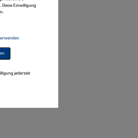
. Diese Einwilligung
n.
 verwenden
Connect, Google Maps Embed, Google Tag Manager, Instagram Embed, 
ren
lligung jederzeit