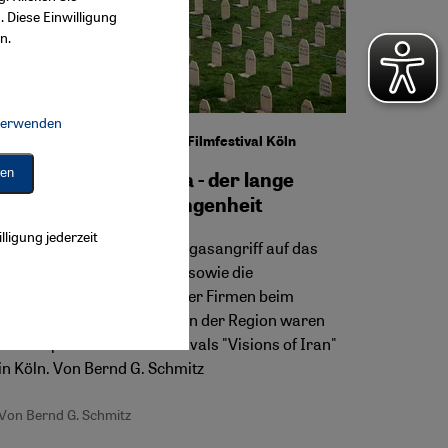
. Diese Einwilligung
n.
 verwenden
Connect, Google Maps Embed, Google Tag Manager, Instagram Embed, 
"Visions of Iran" - Iranisches Filmfestival Köln
ren
30 Jahre Halabdscha - der lange
Schatten der Vergangenheit
lligung jederzeit
Der Erste Golfkrieg, der Giftgasangriff auf das
irakische Dorf Halabdscha sowie die
Mitverantwortung westlicher Firmen beim
Aufbau von Chemiewaffen in der Region waren
Schwerpunkte des Filmfestivals "Visions of Iran"
in Köln. Von Bernd G. Schmitz
Von Bernd G. Schmitz