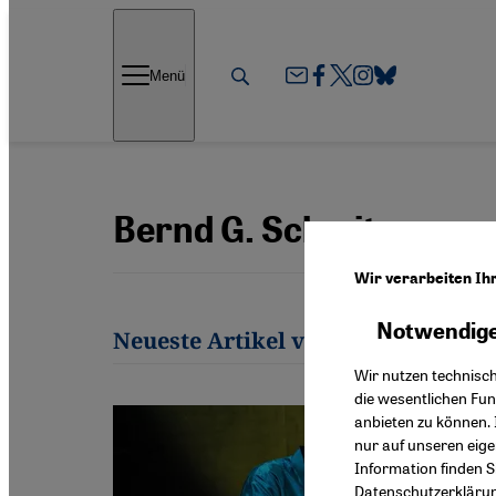
Direkt zum Inhalt springen
Menü
Bernd G. Schmitz
Wir verarbeiten Ih
Notwendige
Neueste Artikel von Bernd G. Schm
Wir nutzen technisc
die wesentlichen Fu
anbieten zu können. 
nur auf unseren eig
Information finden S
Datenschutzerkläru