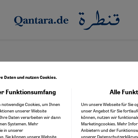
re Daten und nutzen Cookies.
r Funktionsumfang
Alle Funk
Facebook Embed / Facebo
itz
Akzeptieren
Google Tag Manager
h notwendige Cookies, um Ihnen
Um unsere Webseite für Sie op
Twitter Embed
nktionen unserer Website
unser Angebot für Sie fortlau
Instagram Embed
Ihre Daten verarbeiten wir dann
können, nutzen wir funktional
Youtube Embed
enen Systemen. Mehr
Marketingcookies. Mehr Info
Google Maps Embed
ie in unserer
Anbietern und der Funktionswe
ng
. Sie können unsere Website
unserer
Datenschutzerklärun