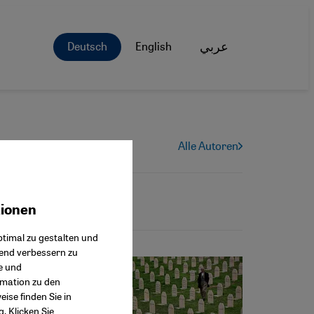
Deutsch
English
عربي
Alle Autoren
tionen
ok Connect
timal zu gestalten und
fend verbessern zu
e und
rmation zu den
ise finden Sie in
g
. Klicken Sie