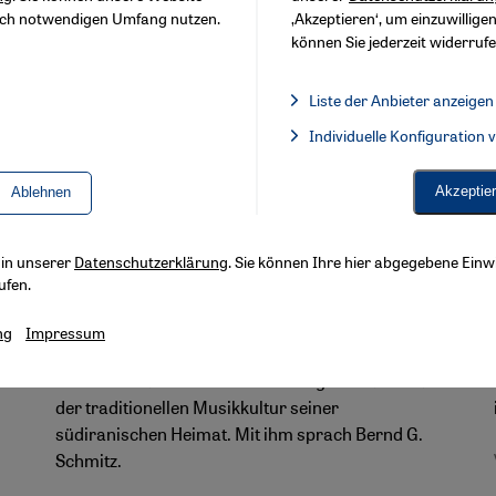
sch notwendigen Umfang nutzen.
‚Akzeptieren‘, um einzuwilligen
können Sie jederzeit widerrufe
Liste der Anbieter anzeigen
Liste der Anbieter:
Individuelle Konfiguration
Facebook Embed / Facebook 
Interview mit dem Perkussionisten Habib Meftah
Akzeptie
Ablehnen
Südiranische Klänge in neuem
Gewand
s in unserer
Datenschutzerklärung
. Sie können Ihre hier abgegebene Einwi
Der Perkussionist Habib Meftah ist mit
ufen.
clubtauglicher, klanglich verfremdeter Folkmusic
international bekannt geworden. Er arbeitet aber
ng
Impressum
auch mit Tänzern und Musikern aus anderen
Genres zusammen. Seine Vielseitigkeit basiert auf
der traditionellen Musikkultur seiner
südiranischen Heimat. Mit ihm sprach Bernd G.
Schmitz.